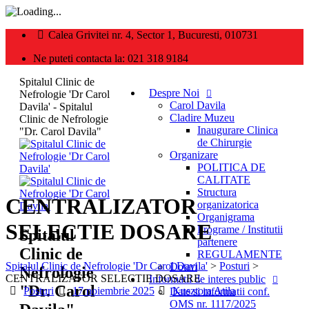
Calea Grivitei nr. 4, Sector 1, Bucuresti, 010731
Ne puteti contacta la: 021 318 9184
Spitalul Clinic de
Despre Noi
Nefrologie 'Dr Carol
Carol Davila
Davila' - Spitalul
Cladire Muzeu
Clinic de Nefrologie
Inaugurare Clinica
"Dr. Carol Davila"
de Chirurgie
Organizare
POLITICA DE
CALITATE
Structura
CENTRALIZATOR
organizatorica
Organigrama
SELECTIE DOSARE
Programe / Institutii
Spitalul
partenere
Clinic de
REGULAMENTE
Spitalul Clinic de Nefrologie 'Dr Carol Davila'
>
Posturi
>
Dotari
Nefrologie
CENTRALIZATOR SELECTIE DOSARE
Informatii de interes public
"Dr. Carol
Categories
Posted
Author
Posturi
17 noiembrie 2025
Kusztora Atila
Date si informatii conf.
on
OMS nr. 1117/2025