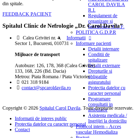
din spitale.
CAROL DAVILA
R.I.
FEEDBACK PACIENT
Regulament de
organizare si
Spitalul Clinic de Nefrologie „Dr. Carol Davila”
functionare R.O.F.
POLITICA G.D.P.R
Informatii
Calea Grivitei nr. 4,
Informare pacienti
Sector 1, Bucuresti, 010731
Detalii internare
Conditii de
Mijloace de transport
spitalizare
Detalii externare
Autobuze: 126, 178, 368 (Calea Grivitei)
Drepturile si
133, 168, 226 (Bd. Dacia)
obligatiile
Metrou: Piata Romana / Piata Victoriei
asiguratului
021 318 9184
Protectia datelor cu
contact@spcaroldavila.ro
caracter personal
Programare
consultatii in
Copyright © 2026
Spitalul Carol Davila
. Toate drepturile rezervate.
ambulator
Asistenta medicala /
Informatii de interes public
Ingrijiri la domiciliu
Protectia datelor cu caracter personal
Protocol intern – Acces
Contact
vascular Hemodializa
Posturi