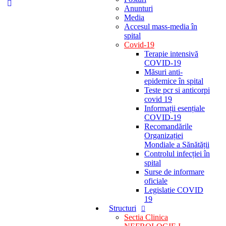
Anunturi
Media
Accesul mass-media în
spital
Covid-19
Terapie intensivă
COVID-19
Măsuri anti-
epidemice în spital
Teste pcr si anticorpi
covid 19
Informații esențiale
COVID-19
Recomandările
Organizației
Mondiale a Sănătății
Controlul infecției în
spital
Surse de informare
oficiale
Legislatie COVID
19
Structuri
Sectia Clinica