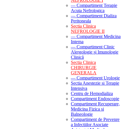
NEFROLOGIE I
— Compartiment Terapie
Acuta Nefrologica
— Compartiment Dializa
Peritoneala
Sectia Clinica
NEFROLOGIE II
— Compartiment Medicina
Interna
— Compartiment Clinic
Alergologie și Imunologie
Clinică
Sectia Clinica
CHIRURGIE
GENERALA
— Compartiment Urologie
Sectia Anestezie si Terapie
Intensiva
Centru de Hemodializa
Compartiment Endoscopie
Compartiment Recuperare,
Medicina Fizica si
Balneologie
Compartiment de Prevenre
a Infectiilor Asociate