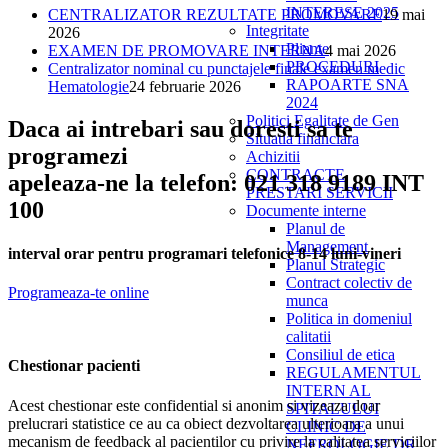
INTERESE 2025
CENTRALIZATOR REZULTATE PROMOVARE
19 mai
Integritate
2026
Pliante
EXAMEN DE PROMOVARE INTERNA
4 mai 2026
PROCEDURI
Centralizator nominal cu punctajele finale examen medic
RAPOARTE SNA
Hematologie
24 februarie 2026
2024
Politici Egalitate de Gen
Daca ai intrebari sau doresti sa te
Situatia financiara
programezi
Achizitii
CONTRACTE
apeleaza-ne la telefon: 021 318 9189 INT
PRESTARI SERVICII
100
Documente interne
Planul de
Management
interval orar pentru programari telefonice 8-14 luni-vineri
Planul Strategic
Contract colectiv de
Programeaza-te online
munca
Politica in domeniul
calitatii
Consiliul de etica
Chestionar pacienti
REGULAMENTUL
INTERN AL
Acest chestionar este confidential si anonim si vizeaza doar
SPITALULUI
prelucrari statistice ce au ca obiect dezvoltarea ulterioara a unui
CLINIC DE
mecanism de feedback al pacientilor cu privire la calitatea serviciilor
NEFROLOGIE DR