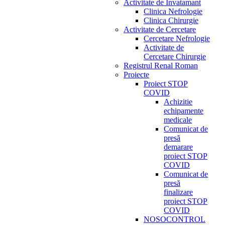
Activitate de Invatamant
Clinica Nefrologie
Clinica Chirurgie
Activitate de Cercetare
Cercetare Nefrologie
Activitate de
Cercetare Chirurgie
Registrul Renal Roman
Proiecte
Proiect STOP
COVID
Achizitie
echipamente
medicale
Comunicat de
presă
demarare
proiect STOP
COVID
Comunicat de
presă
finalizare
proiect STOP
COVID
NOSOCONTROL