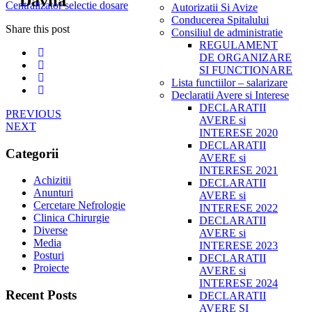
Davila"
Centralizator selectie dosare
Autorizatii Si Avize
Conducerea Spitalului
Share this post
Consiliul de administratie
REGULAMENT
DE ORGANIZARE
SI FUNCTIONARE
Lista functiilor – salarizare
Declaratii Avere si Interese
DECLARATII
PREVIOUS
AVERE si
NEXT
INTERESE 2020
DECLARATII
Categorii
AVERE si
INTERESE 2021
Achizitii
DECLARATII
Anunturi
AVERE si
Cercetare Nefrologie
INTERESE 2022
Clinica Chirurgie
DECLARATII
Diverse
AVERE si
Media
INTERESE 2023
Posturi
DECLARATII
Proiecte
AVERE si
INTERESE 2024
Recent Posts
DECLARATII
AVERE SI