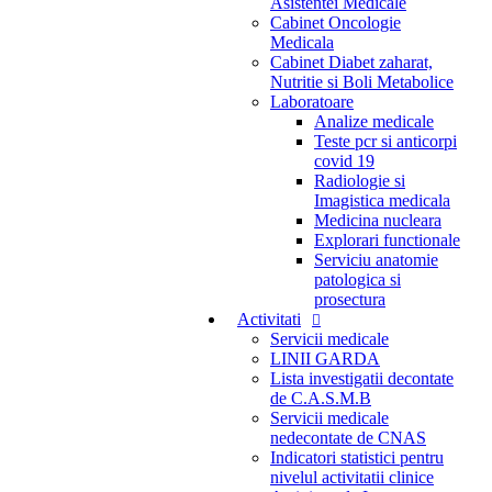
Asistentei Medicale
Cabinet Oncologie
Medicala
Cabinet Diabet zaharat,
Nutritie si Boli Metabolice
Laboratoare
Analize medicale
Teste pcr si anticorpi
covid 19
Radiologie si
Imagistica medicala
Medicina nucleara
Explorari functionale
Serviciu anatomie
patologica si
prosectura
Activitati
Servicii medicale
LINII GARDA
Lista investigatii decontate
de C.A.S.M.B
Servicii medicale
nedecontate de CNAS
Indicatori statistici pentru
nivelul activitatii clinice