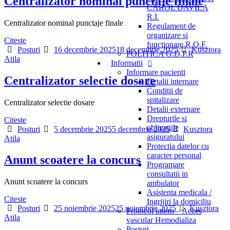
Centralizator nominal punctaje finale
CAROL DAVILA
R.I.
Centralizator nominal punctaje finale
Regulament de
organizare si
Citeste
functionare R.O.F.
Categories
Posted
Author
Posturi
16 decembrie 2025
18 decembrie 2025
Kusztora
POLITICA G.D.P.R
on
Atila
Informatii
Informare pacienti
Centralizator selectie dosare
Detalii internare
Conditii de
spitalizare
Centralizator selectie dosare
Detalii externare
Drepturile si
Citeste
obligatiile
Categories
Posted
Author
Posturi
5 decembrie 2025
5 decembrie 2025
Kusztora
asiguratului
on
Atila
Protectia datelor cu
caracter personal
Anunt scoatere la concurs
Programare
consultatii in
Anunt scoatere la concurs
ambulator
Asistenta medicala /
Citeste
Ingrijiri la domiciliu
Categories
Posted
Author
Posturi
25 noiembrie 2025
25 noiembrie 2025
Kusztora
Protocol intern – Acces
on
Atila
vascular Hemodializa
Posturi