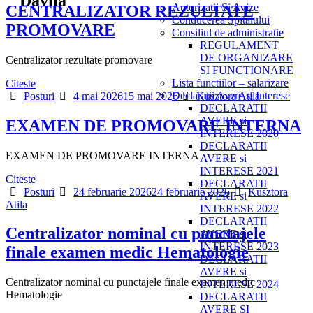
Davila"
Autorizatii Si Avize
CENTRALIZATOR REZULTATE
Conducerea Spitalului
PROMOVARE
Consiliul de administratie
REGULAMENT
DE ORGANIZARE
Centralizator rezultate promovare
SI FUNCTIONARE
Lista functiilor – salarizare
Citeste
Categories
Posted
Author
Declaratii Avere si Interese
Posturi
4 mai 2026
15 mai 2026
Kusztora Atila
on
DECLARATII
AVERE si
EXAMEN DE PROMOVARE INTERNA
INTERESE 2020
DECLARATII
EXAMEN DE PROMOVARE INTERNA
AVERE si
INTERESE 2021
Citeste
DECLARATII
Categories
Posted
Author
Posturi
24 februarie 2026
24 februarie 2026
Kusztora
AVERE si
on
Atila
INTERESE 2022
DECLARATII
Centralizator nominal cu punctajele
AVERE si
INTERESE 2023
finale examen medic Hematologie
DECLARATII
AVERE si
Centralizator nominal cu punctajele finale examen medic
INTERESE 2024
Hematologie
DECLARATII
AVERE SI