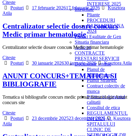
Citeste
INTERESE 2025
Categories
Posted
Author
Posturi
17 februarie 2026
17 februarie 2026
Kusztora
Integritate
on
Atila
Pliante
PROCEDURI
Centralizator selectie dosare concurs
RAPOARTE SNA
2024
Medic primar hematologie
Politici Egalitate de Gen
Situatia financiara
Centralizator selectie dosare concurs Medic primar hematologie
Achizitii
CONTRACTE
Citeste
PRESTARI SERVICII
Categories
Posted
Author
Posturi
30 ianuarie 2026
30 ianuarie 2026
Kusztora Atila
Documente interne
on
Planul de
ANUNT CONCURS+TEMATICA SI
Management
Planul Strategic
BIBLIOGRAFIE
Contract colectiv de
munca
Politica in domeniul
Tematica si bibliografie concurs medic primar hematologie Anunt
calitatii
concurs site
Consiliul de etica
Citeste
REGULAMENTUL
Categories
Posted
Author
Posturi
23 decembrie 2025
23 decembrie 2025
Kusztora
INTERN AL
on
Atila
SPITALULUI
CLINIC DE
NEFROLOGIE DR