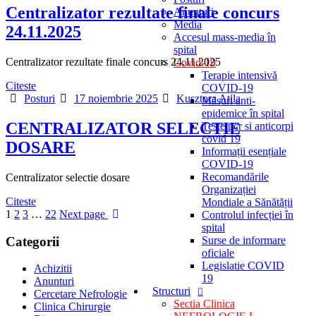
Centralizator rezultate finale concurs
Anunturi
Media
24.11.2025
Accesul mass-media în
spital
Centralizator rezultate finale concurs 24.11.2025
Covid-19
Terapie intensivă
Citeste
COVID-19
Categories
Posted
Author
Posturi
17 noiembrie 2025
Kusztora Atila
Măsuri anti-
on
epidemice în spital
CENTRALIZATOR SELECTIE
Teste pcr si anticorpi
covid 19
DOSARE
Informații esențiale
COVID-19
Recomandările
Centralizator selectie dosare
Organizației
Citeste
Mondiale a Sănătății
1
2
3
…
22
Next page
Controlul infecției în
spital
Categorii
Surse de informare
oficiale
Legislatie COVID
Achizitii
19
Anunturi
Structuri
Cercetare Nefrologie
Sectia Clinica
Clinica Chirurgie