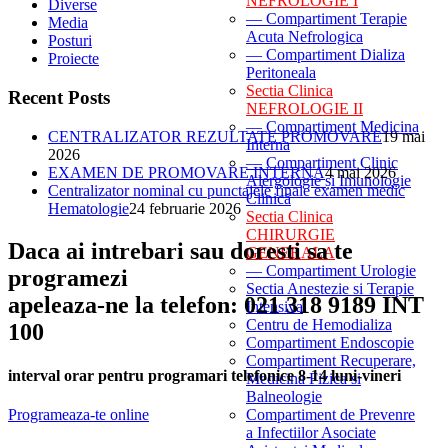
NEFROLOGIE I
Diverse
— Compartiment Terapie
Media
Acuta Nefrologica
Posturi
— Compartiment Dializa
Proiecte
Peritoneala
Sectia Clinica
Recent Posts
NEFROLOGIE II
— Compartiment Medicina
CENTRALIZATOR REZULTATE PROMOVARE
19 mai
Interna
2026
— Compartiment Clinic
EXAMEN DE PROMOVARE INTERNA
4 mai 2026
Alergologie și Imunologie
Centralizator nominal cu punctajele finale examen medic
Clinică
Hematologie
24 februarie 2026
Sectia Clinica
CHIRURGIE
Daca ai intrebari sau doresti sa te
GENERALA
— Compartiment Urologie
programezi
Sectia Anestezie si Terapie
apeleaza-ne la telefon: 021 318 9189 INT
Intensiva
Centru de Hemodializa
100
Compartiment Endoscopie
Compartiment Recuperare,
interval orar pentru programari telefonice 8-14 luni-vineri
Medicina Fizica si
Balneologie
Compartiment de Prevenre
Programeaza-te online
a Infectiilor Asociate