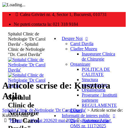
Calea Grivitei nr. 4, Sector 1, Bucuresti, 010731
Ne puteti contacta la: 021 318 9184
Spitalul Clinic de
Despre Noi
Nefrologie 'Dr Carol
Carol Davila
Davila' - Spitalul
Cladire Muzeu
Clinic de Nefrologie
Inaugurare Clinica
"Dr. Carol Davila"
de Chirurgie
Organizare
POLITICA DE
CALITATE
Structura
Articole scrise de:
Kusztora
organizatorica
Organigrama
Atila
Programe / Institutii
Spitalul
partenere
Clinic de
REGULAMENTE
Spitalul Clinic de Nefrologie 'Dr Carol Davila'
>
Articole scrise de:
Dotari
Nefrologie
Kusztora Atila
Informatii de interes public
"Dr. Carol
Categories
Posted
Author
Posturi
19 mai 2026
20 mai 2026
Kusztora Atila
Date si informatii conf.
on
OMS nr. 1117/2025