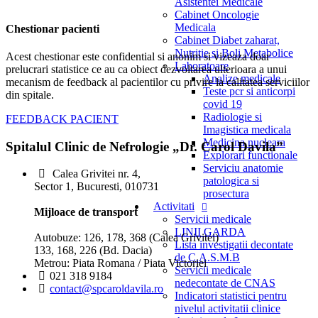
Asistentei Medicale
Cabinet Oncologie
Medicala
Chestionar pacienti
Cabinet Diabet zaharat,
Nutritie si Boli Metabolice
Acest chestionar este confidential si anonim si vizeaza doar
Laboratoare
prelucrari statistice ce au ca obiect dezvoltarea ulterioara a unui
Analize medicale
mecanism de feedback al pacientilor cu privire la calitatea serviciilor
Teste pcr si anticorpi
din spitale.
covid 19
Radiologie si
FEEDBACK PACIENT
Imagistica medicala
Medicina nucleara
Spitalul Clinic de Nefrologie „Dr. Carol Davila”
Explorari functionale
Serviciu anatomie
Calea Grivitei nr. 4,
patologica si
Sector 1, Bucuresti, 010731
prosectura
Activitati
Mijloace de transport
Servicii medicale
LINII GARDA
Autobuze: 126, 178, 368 (Calea Grivitei)
Lista investigatii decontate
133, 168, 226 (Bd. Dacia)
de C.A.S.M.B
Metrou: Piata Romana / Piata Victoriei
Servicii medicale
021 318 9184
nedecontate de CNAS
contact@spcaroldavila.ro
Indicatori statistici pentru
nivelul activitatii clinice