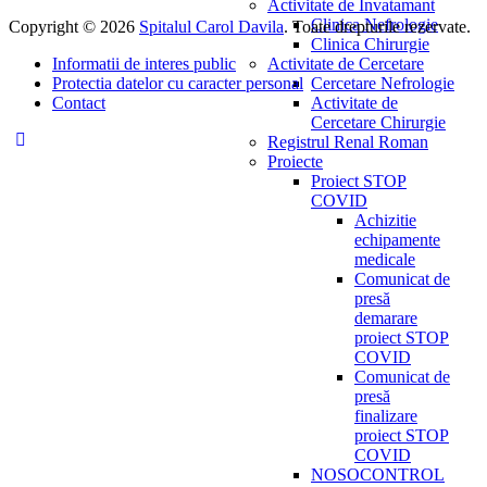
Activitate de Invatamant
Clinica Nefrologie
Copyright © 2026
Spitalul Carol Davila
. Toate drepturile rezervate.
Clinica Chirurgie
Activitate de Cercetare
Informatii de interes public
Cercetare Nefrologie
Protectia datelor cu caracter personal
Activitate de
Contact
Cercetare Chirurgie
Registrul Renal Roman
Proiecte
Proiect STOP
COVID
Achizitie
echipamente
medicale
Comunicat de
presă
demarare
proiect STOP
COVID
Comunicat de
presă
finalizare
proiect STOP
COVID
NOSOCONTROL