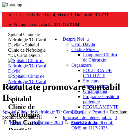
Calea Grivitei nr. 4, Sector 1, Bucuresti, 010731
Ne puteti contacta la: 021 318 9184
Spitalul Clinic de
Despre Noi
Nefrologie 'Dr Carol
Carol Davila
Davila' - Spitalul
Cladire Muzeu
Clinic de Nefrologie
Inaugurare Clinica
"Dr. Carol Davila"
de Chirurgie
Organizare
POLITICA DE
CALITATE
Structura
Rezultate promovare contabil
organizatorica
Organigrama
II
Programe / Institutii
Spitalul
partenere
Clinic de
REGULAMENTE
Spitalul Clinic de Nefrologie 'Dr Carol Davila'
>
Posturi
>
Rezultate
Dotari
Nefrologie
promovare contabil II
Informatii de interes public
"Dr. Carol
Categories
Posted
Author
Posturi
24 februarie 2023
Kusztora Atila
Date si informatii conf.
on
OMS nr. 1117/2025