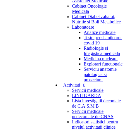
Asistentei Medicale
Cabinet Oncologie
Medicala
Cabinet Diabet zaharat,
Nutritie si Boli Metabolice
Laboratoare
Analize medicale
Teste pcr si anticorpi
covid 19
Radiologie si
Imagistica medicala
Medicina nucleara
Explorari functionale
Serviciu anatomie
patologica si
prosectura
Activitati
Servicii medicale
LINII GARDA
Lista investigatii decontate
de C.A.S.M.B
Servicii medicale
nedecontate de CNAS
Indicatori statistici pentru
nivelul activitatii clinice