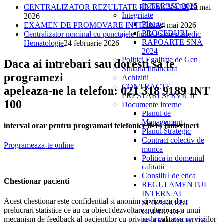
INTERESE 2025
CENTRALIZATOR REZULTATE PROMOVARE
19 mai
Integritate
2026
Pliante
EXAMEN DE PROMOVARE INTERNA
4 mai 2026
PROCEDURI
Centralizator nominal cu punctajele finale examen medic
RAPOARTE SNA
Hematologie
24 februarie 2026
2024
Politici Egalitate de Gen
Daca ai intrebari sau doresti sa te
Situatia financiara
programezi
Achizitii
CONTRACTE
apeleaza-ne la telefon: 021 318 9189 INT
PRESTARI SERVICII
100
Documente interne
Planul de
Management
interval orar pentru programari telefonice 8-14 luni-vineri
Planul Strategic
Contract colectiv de
Programeaza-te online
munca
Politica in domeniul
calitatii
Consiliul de etica
Chestionar pacienti
REGULAMENTUL
INTERN AL
Acest chestionar este confidential si anonim si vizeaza doar
SPITALULUI
prelucrari statistice ce au ca obiect dezvoltarea ulterioara a unui
CLINIC DE
mecanism de feedback al pacientilor cu privire la calitatea serviciilor
NEFROLOGIE DR