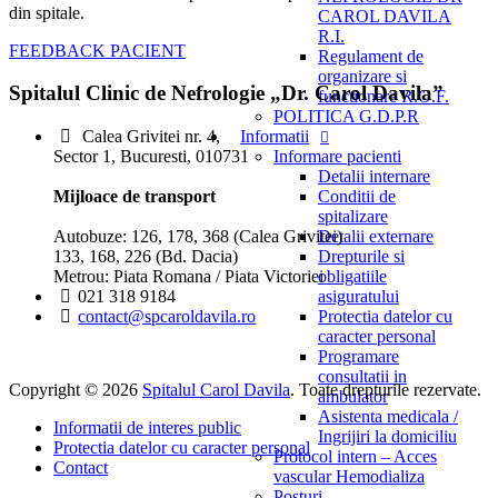
din spitale.
CAROL DAVILA
R.I.
FEEDBACK PACIENT
Regulament de
organizare si
Spitalul Clinic de Nefrologie „Dr. Carol Davila”
functionare R.O.F.
POLITICA G.D.P.R
Informatii
Calea Grivitei nr. 4,
Informare pacienti
Sector 1, Bucuresti, 010731
Detalii internare
Conditii de
Mijloace de transport
spitalizare
Detalii externare
Autobuze: 126, 178, 368 (Calea Grivitei)
Drepturile si
133, 168, 226 (Bd. Dacia)
obligatiile
Metrou: Piata Romana / Piata Victoriei
asiguratului
021 318 9184
Protectia datelor cu
contact@spcaroldavila.ro
caracter personal
Programare
consultatii in
Copyright © 2026
Spitalul Carol Davila
. Toate drepturile rezervate.
ambulator
Asistenta medicala /
Informatii de interes public
Ingrijiri la domiciliu
Protectia datelor cu caracter personal
Protocol intern – Acces
Contact
vascular Hemodializa
Posturi