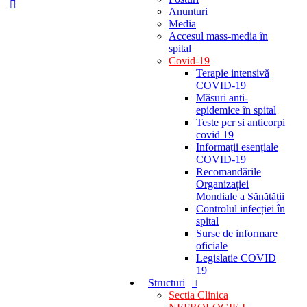
Anunturi
Media
Accesul mass-media în
spital
Covid-19
Terapie intensivă
COVID-19
Măsuri anti-
epidemice în spital
Teste pcr si anticorpi
covid 19
Informații esențiale
COVID-19
Recomandările
Organizației
Mondiale a Sănătății
Controlul infecției în
spital
Surse de informare
oficiale
Legislatie COVID
19
Structuri
Sectia Clinica