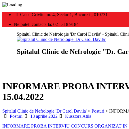
Calea Grivitei nr. 4, Sector 1, Bucuresti, 010731
Ne puteti contacta la: 021 318 9184
Spitalul Clinic de Nefrologie 'Dr Carol Davila' - Spitalul Cli
Spitalul Clinic de Nefrologie "Dr. Ca
INFORMARE PROBA INTERVI
15.04.2022
Spitalul Clinic de Nefrologie 'Dr Carol Davila'
>
Posturi
>
INFORMA
Categories
Posted
Author
Posturi
13 aprilie 2022
Kusztora Atila
on
INFORMARE PROBA INTERVIU CONCURS ORGANIZAT IN PERI