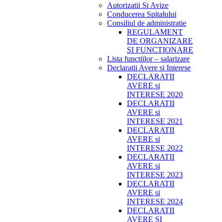
Autorizatii Si Avize
Conducerea Spitalului
Consiliul de administratie
REGULAMENT
DE ORGANIZARE
SI FUNCTIONARE
Lista functiilor – salarizare
Declaratii Avere si Interese
DECLARATII
AVERE si
INTERESE 2020
DECLARATII
AVERE si
INTERESE 2021
DECLARATII
AVERE si
INTERESE 2022
DECLARATII
AVERE si
INTERESE 2023
DECLARATII
AVERE si
INTERESE 2024
DECLARATII
AVERE SI