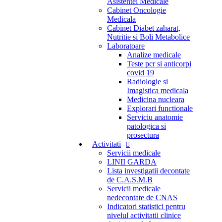
Asistentei Medicale
Cabinet Oncologie
Medicala
Cabinet Diabet zaharat,
Nutritie si Boli Metabolice
Laboratoare
Analize medicale
Teste pcr si anticorpi
covid 19
Radiologie si
Imagistica medicala
Medicina nucleara
Explorari functionale
Serviciu anatomie
patologica si
prosectura
Activitati
Servicii medicale
LINII GARDA
Lista investigatii decontate
de C.A.S.M.B
Servicii medicale
nedecontate de CNAS
Indicatori statistici pentru
nivelul activitatii clinice