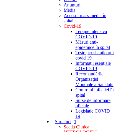
Anunturi
Media
Accesul mass-media în
spital
Covid-19
Terapie intensivă
COVID-19
Măsuri anti-
epidemice în spital
Teste pcr si anticorpi
covid 19
Informații esențiale
COVID-19
Recomandările
Organizației
Mondiale a Sănătății
Controlul infecției în
spital
Surse de informare
oficiale
Legislatie COVID
19
Structuri
Sectia Clinica