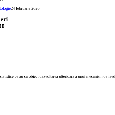
tologie
24 februarie 2026
mezi
00
tatistice ce au ca obiect dezvoltarea ulterioara a unui mecanism de feedbac