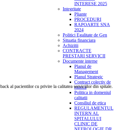
INTERESE 2025
Integritate
Pliante
PROCEDURI
RAPOARTE SNA
2024
Politici Egalitate de Gen
Situatia financiara
Achizitii
CONTRACTE
PRESTARI SERVICII
Documente interne
Planul de
Management
Planul Strategic
Contract colectiv de
k al pacientilor cu privire la calitatea serviciilor din spitale.
munca
Politica in domeniul
calitatii
Consiliul de etica
REGULAMENTUL
INTERN AL
SPITALULUI
CLINIC DE
NEFROLOGIE DR