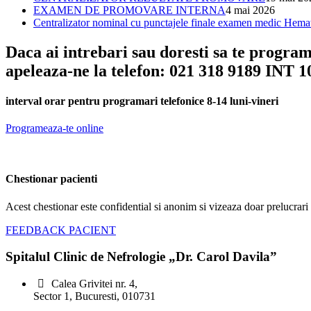
EXAMEN DE PROMOVARE INTERNA
4 mai 2026
Centralizator nominal cu punctajele finale examen medic Hema
Daca ai intrebari sau doresti sa te progra
apeleaza-ne la telefon: 021 318 9189 INT 1
interval orar pentru programari telefonice 8-14 luni-vineri
Programeaza-te online
Chestionar pacienti
Acest chestionar este confidential si anonim si vizeaza doar prelucrari s
FEEDBACK PACIENT
Spitalul Clinic de Nefrologie „Dr. Carol Davila”
Calea Grivitei nr. 4,
Sector 1, Bucuresti, 010731