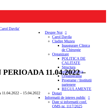
Despre Noi
Carol Davila
Cladire Muzeu
Inaugurare Clinica
de Chirurgie
Organizare
POLITICA DE
CALITATE
Structura
ERIOADA 11.04.2022 –
organizatorica
Organigrama
Programe / Institutii
partenere
REGULAMENTE
04.2022 – 15.04.2022
Dotari
Informatii de interes public
Date si informatii conf.
OMS nr. 1117/2025