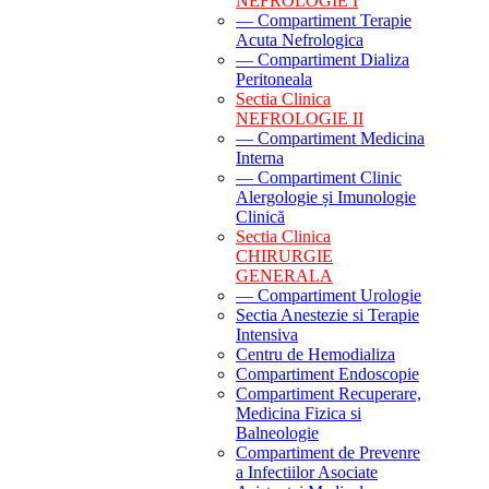
NEFROLOGIE I
— Compartiment Terapie
Acuta Nefrologica
— Compartiment Dializa
Peritoneala
Sectia Clinica
NEFROLOGIE II
— Compartiment Medicina
Interna
— Compartiment Clinic
Alergologie și Imunologie
Clinică
Sectia Clinica
CHIRURGIE
GENERALA
— Compartiment Urologie
Sectia Anestezie si Terapie
Intensiva
Centru de Hemodializa
Compartiment Endoscopie
Compartiment Recuperare,
Medicina Fizica si
Balneologie
Compartiment de Prevenre
a Infectiilor Asociate