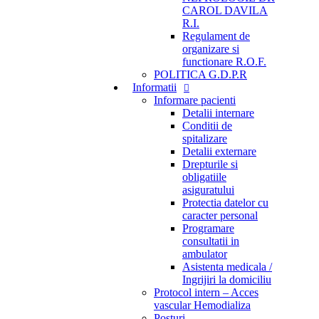
CAROL DAVILA
R.I.
Regulament de
organizare si
functionare R.O.F.
POLITICA G.D.P.R
Informatii
Informare pacienti
Detalii internare
Conditii de
spitalizare
Detalii externare
Drepturile si
obligatiile
asiguratului
Protectia datelor cu
caracter personal
Programare
consultatii in
ambulator
Asistenta medicala /
Ingrijiri la domiciliu
Protocol intern – Acces
vascular Hemodializa
Posturi