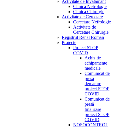
Activitate de Invatamant
Clinica Nefrologie
Clinica Chirurgie
Activitate de Cercetare
Cercetare Nefrologie
Activitate de
Cercetare Chirurgie
Registrul Renal Roman
Proiecte
Proiect STOP
COVID
Achizitie
echipamente
medicale
Comunicat de
presă
demarare
proiect STOP
COVID
Comunicat de
presă
finalizare
proiect STOP
COVID
NOSOCONTROL