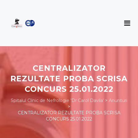
CENTRALIZATOR
REZULTATE PROBA SCRISA
CONCURS 25.01.2022
Spitalul Clinic de Nefrologie 'Dr Carol Davila'
>
Anunturi
>
CENTRALIZATOR REZULTATE PROBA SCRISA
CONCURS 25.01.2022