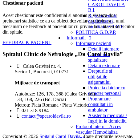
Chestionar pacienti
CAROL DAVILA
R.I.
Acest chestionar este confidential si anonim si vizeaza doar
Regulament de
prelucrari statistice ce au ca obiect dezvoltarea ulterioara a unui
organizare si
mecanism de feedback al pacientilor cu privire la calitatea serviciilor
functionare R.O.F.
din spitale.
POLITICA G.D.P.R
Informatii
FEEDBACK PACIENT
Informare pacienti
Detalii internare
Spitalul Clinic de Nefrologie „Dr. Carol Davila”
Conditii de
spitalizare
Detalii externare
Calea Grivitei nr. 4,
Drepturile si
Sector 1, Bucuresti, 010731
obligatiile
asiguratului
Mijloace de transport
Protectia datelor cu
caracter personal
Autobuze: 126, 178, 368 (Calea Grivitei)
Programare
133, 168, 226 (Bd. Dacia)
consultatii in
Metrou: Piata Romana / Piata Victoriei
ambulator
021 318 9184
Asistenta medicala /
contact@spcaroldavila.ro
Ingrijiri la domiciliu
Protocol intern – Acces
vascular Hemodializa
Copyright © 2026
Spitalul Carol Davila
. Toate drepturile rezervate.
Posturi