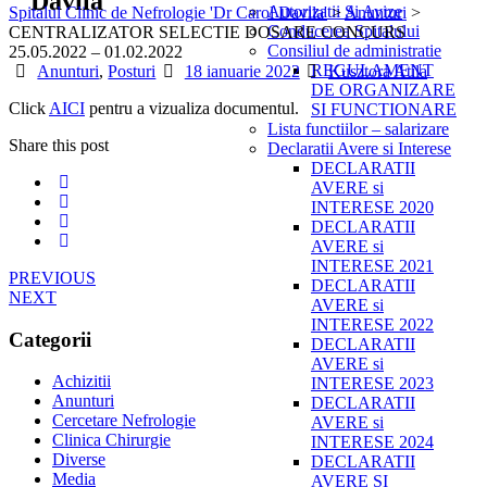
Davila"
Autorizatii Si Avize
Spitalul Clinic de Nefrologie 'Dr Carol Davila'
>
Anunturi
>
Conducerea Spitalului
CENTRALIZATOR SELECTIE DOSARE CONCURS
Consiliul de administratie
25.05.2022 – 01.02.2022
Categories
Posted
Author
REGULAMENT
Anunturi
,
Posturi
18 ianuarie 2022
Kusztora Atila
on
DE ORGANIZARE
Click
AICI
pentru a vizualiza documentul.
SI FUNCTIONARE
Lista functiilor – salarizare
Share this post
Declaratii Avere si Interese
DECLARATII
AVERE si
INTERESE 2020
DECLARATII
AVERE si
INTERESE 2021
PREVIOUS
DECLARATII
NEXT
AVERE si
INTERESE 2022
Categorii
DECLARATII
AVERE si
Achizitii
INTERESE 2023
Anunturi
DECLARATII
Cercetare Nefrologie
AVERE si
Clinica Chirurgie
INTERESE 2024
Diverse
DECLARATII
Media
AVERE SI