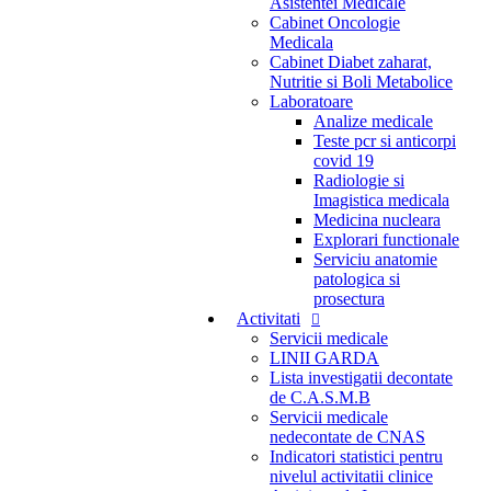
Asistentei Medicale
Cabinet Oncologie
Medicala
Cabinet Diabet zaharat,
Nutritie si Boli Metabolice
Laboratoare
Analize medicale
Teste pcr si anticorpi
covid 19
Radiologie si
Imagistica medicala
Medicina nucleara
Explorari functionale
Serviciu anatomie
patologica si
prosectura
Activitati
Servicii medicale
LINII GARDA
Lista investigatii decontate
de C.A.S.M.B
Servicii medicale
nedecontate de CNAS
Indicatori statistici pentru
nivelul activitatii clinice