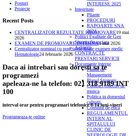
Posturi
INTERESE 2025
Proiecte
Integritate
Pliante
Recent Posts
PROCEDURI
RAPOARTE SNA
2024
CENTRALIZATOR REZULTATE PROMOVARE
19 mai
Politici Egalitate de Gen
2026
Situatia financiara
EXAMEN DE PROMOVARE INTERNA
4 mai 2026
Achizitii
Centralizator nominal cu punctajele finale examen medic
CONTRACTE
Hematologie
24 februarie 2026
PRESTARI SERVICII
Documente interne
Daca ai intrebari sau doresti sa te
Planul de
programezi
Management
Planul Strategic
apeleaza-ne la telefon: 021 318 9189 INT
Contract colectiv de
100
munca
Politica in domeniul
calitatii
interval orar pentru programari telefonice 8-14 luni-vineri
Consiliul de etica
REGULAMENTUL
Programeaza-te online
INTERN AL
SPITALULUI
CLINIC DE
NEFROLOGIE DR