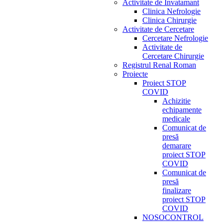
Activitate de Invatamant
Clinica Nefrologie
Clinica Chirurgie
Activitate de Cercetare
Cercetare Nefrologie
Activitate de
Cercetare Chirurgie
Registrul Renal Roman
Proiecte
Proiect STOP
COVID
Achizitie
echipamente
medicale
Comunicat de
presă
demarare
proiect STOP
COVID
Comunicat de
presă
finalizare
proiect STOP
COVID
NOSOCONTROL