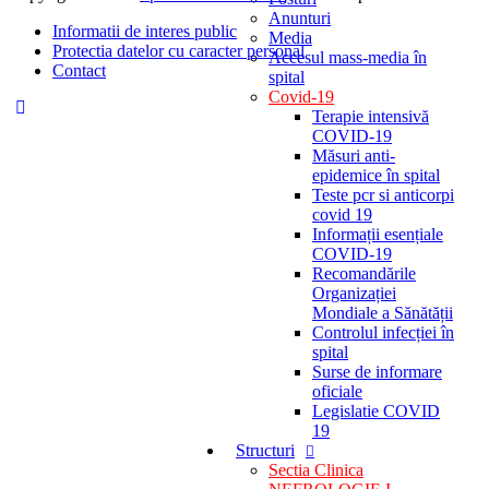
Anunturi
Informatii de interes public
Media
Protectia datelor cu caracter personal
Accesul mass-media în
Contact
spital
Covid-19
Terapie intensivă
COVID-19
Măsuri anti-
epidemice în spital
Teste pcr si anticorpi
covid 19
Informații esențiale
COVID-19
Recomandările
Organizației
Mondiale a Sănătății
Controlul infecției în
spital
Surse de informare
oficiale
Legislatie COVID
19
Structuri
Sectia Clinica