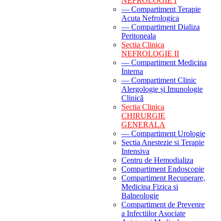
NEFROLOGIE I
— Compartiment Terapie
Acuta Nefrologica
— Compartiment Dializa
Peritoneala
Sectia Clinica
NEFROLOGIE II
— Compartiment Medicina
Interna
— Compartiment Clinic
Alergologie și Imunologie
Clinică
Sectia Clinica
CHIRURGIE
GENERALA
— Compartiment Urologie
Sectia Anestezie si Terapie
Intensiva
Centru de Hemodializa
Compartiment Endoscopie
Compartiment Recuperare,
Medicina Fizica si
Balneologie
Compartiment de Prevenre
a Infectiilor Asociate