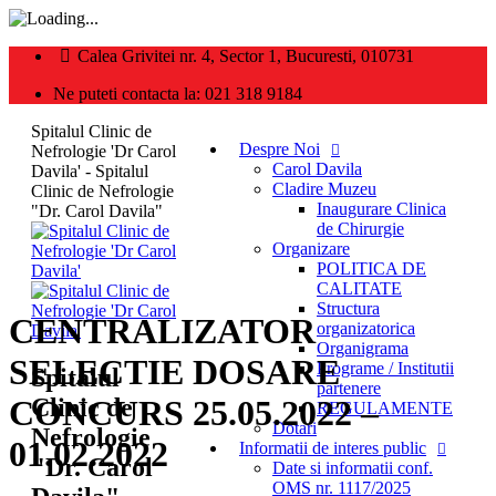
Calea Grivitei nr. 4, Sector 1, Bucuresti, 010731
Ne puteti contacta la: 021 318 9184
Spitalul Clinic de
Despre Noi
Nefrologie 'Dr Carol
Carol Davila
Davila' - Spitalul
Cladire Muzeu
Clinic de Nefrologie
Inaugurare Clinica
"Dr. Carol Davila"
de Chirurgie
Organizare
POLITICA DE
CALITATE
Structura
CENTRALIZATOR
organizatorica
Organigrama
SELECTIE DOSARE
Programe / Institutii
Spitalul
partenere
Clinic de
CONCURS 25.05.2022 –
REGULAMENTE
Dotari
Nefrologie
01.02.2022
Informatii de interes public
"Dr. Carol
Date si informatii conf.
OMS nr. 1117/2025