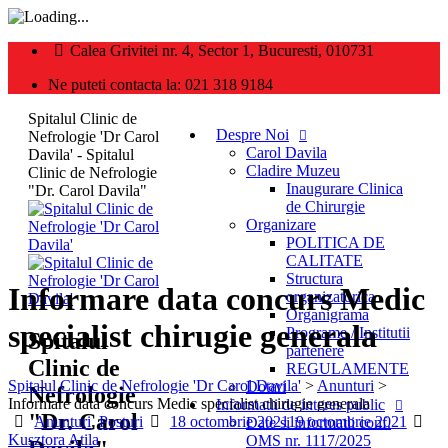
Calea Grivitei nr. 4, Sector 1, Bucuresti, 010731
Ne puteti contacta la: 021 318 9184
Spitalul Clinic de
Despre Noi
Nefrologie 'Dr Carol
Carol Davila
Davila' - Spitalul
Cladire Muzeu
Clinic de Nefrologie
Inaugurare Clinica
"Dr. Carol Davila"
de Chirurgie
Organizare
POLITICA DE
CALITATE
Structura
Informare data concurs Medic
organizatorica
Organigrama
specialist chirugie generala
Programe / Institutii
Spitalul
partenere
Clinic de
REGULAMENTE
Spitalul Clinic de Nefrologie 'Dr Carol Davila'
>
Anunturi
>
Dotari
Nefrologie
Informare data concurs Medic specialist chirugie generala
Informatii de interes public
"Dr. Carol
Categories
Posted
Au
Anunturi
,
Posturi
18 octombrie 2021
19 octombrie 2021
Date si informatii conf.
on
Kusztora Atila
OMS nr. 1117/2025