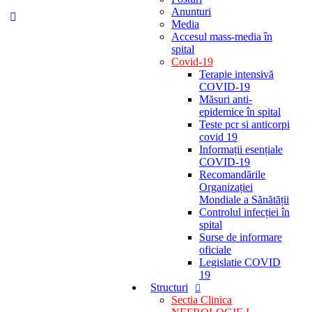
Anunturi
Media
Accesul mass-media în
spital
Covid-19
Terapie intensivă
COVID-19
Măsuri anti-
epidemice în spital
Teste pcr si anticorpi
covid 19
Informații esențiale
COVID-19
Recomandările
Organizației
Mondiale a Sănătății
Controlul infecției în
spital
Surse de informare
oficiale
Legislatie COVID
19
Structuri
Sectia Clinica