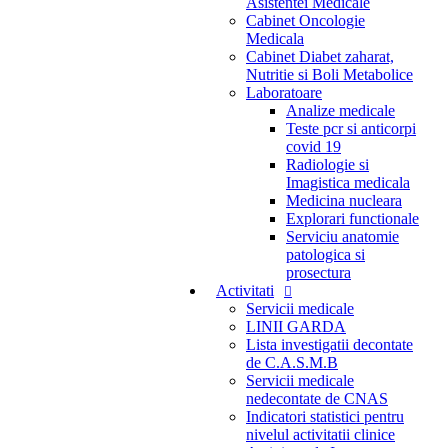
Asistentei Medicale
Cabinet Oncologie
Medicala
Cabinet Diabet zaharat,
Nutritie si Boli Metabolice
Laboratoare
Analize medicale
Teste pcr si anticorpi
covid 19
Radiologie si
Imagistica medicala
Medicina nucleara
Explorari functionale
Serviciu anatomie
patologica si
prosectura
Activitati
Servicii medicale
LINII GARDA
Lista investigatii decontate
de C.A.S.M.B
Servicii medicale
nedecontate de CNAS
Indicatori statistici pentru
nivelul activitatii clinice