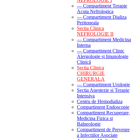
NEFROLOGIE I
— Compartiment Terapie
Acuta Nefrologica
— Compartiment Dializa
Peritoneala
Sectia Clinica
NEFROLOGIE II
— Compartiment Medicina
Interna
— Compartiment Clinic
Alergologie și Imunologie
Clinică
Sectia Clinica
CHIRURGIE
GENERALA
— Compartiment Urologie
Sectia Anestezie si Terapie
Intensiva
Centru de Hemodializa
Compartiment Endoscopie
Compartiment Recuperare,
Medicina Fizica si
Balneologie
Compartiment de Prevenre
a Infectiilor Asociate