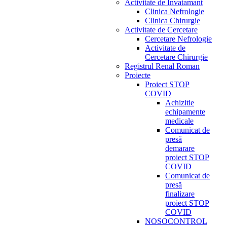
Activitate de Invatamant
Clinica Nefrologie
Clinica Chirurgie
Activitate de Cercetare
Cercetare Nefrologie
Activitate de
Cercetare Chirurgie
Registrul Renal Roman
Proiecte
Proiect STOP
COVID
Achizitie
echipamente
medicale
Comunicat de
presă
demarare
proiect STOP
COVID
Comunicat de
presă
finalizare
proiect STOP
COVID
NOSOCONTROL