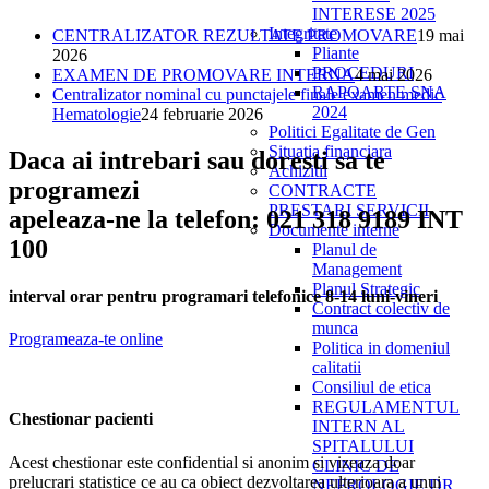
INTERESE 2025
Integritate
CENTRALIZATOR REZULTATE PROMOVARE
19 mai
Pliante
2026
PROCEDURI
EXAMEN DE PROMOVARE INTERNA
4 mai 2026
RAPOARTE SNA
Centralizator nominal cu punctajele finale examen medic
2024
Hematologie
24 februarie 2026
Politici Egalitate de Gen
Situatia financiara
Daca ai intrebari sau doresti sa te
Achizitii
programezi
CONTRACTE
PRESTARI SERVICII
apeleaza-ne la telefon: 021 318 9189 INT
Documente interne
100
Planul de
Management
Planul Strategic
interval orar pentru programari telefonice 8-14 luni-vineri
Contract colectiv de
munca
Programeaza-te online
Politica in domeniul
calitatii
Consiliul de etica
REGULAMENTUL
Chestionar pacienti
INTERN AL
SPITALULUI
Acest chestionar este confidential si anonim si vizeaza doar
CLINIC DE
prelucrari statistice ce au ca obiect dezvoltarea ulterioara a unui
NEFROLOGIE DR