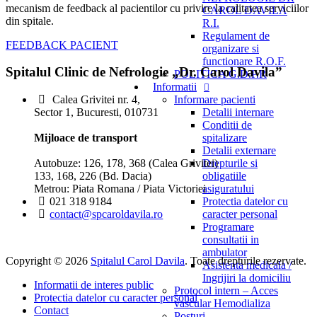
mecanism de feedback al pacientilor cu privire la calitatea serviciilor
CAROL DAVILA
din spitale.
R.I.
Regulament de
FEEDBACK PACIENT
organizare si
functionare R.O.F.
Spitalul Clinic de Nefrologie „Dr. Carol Davila”
POLITICA G.D.P.R
Informatii
Informare pacienti
Calea Grivitei nr. 4,
Detalii internare
Sector 1, Bucuresti, 010731
Conditii de
spitalizare
Mijloace de transport
Detalii externare
Drepturile si
Autobuze: 126, 178, 368 (Calea Grivitei)
obligatiile
133, 168, 226 (Bd. Dacia)
asiguratului
Metrou: Piata Romana / Piata Victoriei
Protectia datelor cu
021 318 9184
caracter personal
contact@spcaroldavila.ro
Programare
consultatii in
ambulator
Copyright © 2026
Spitalul Carol Davila
. Toate drepturile rezervate.
Asistenta medicala /
Ingrijiri la domiciliu
Informatii de interes public
Protocol intern – Acces
Protectia datelor cu caracter personal
vascular Hemodializa
Contact
Posturi