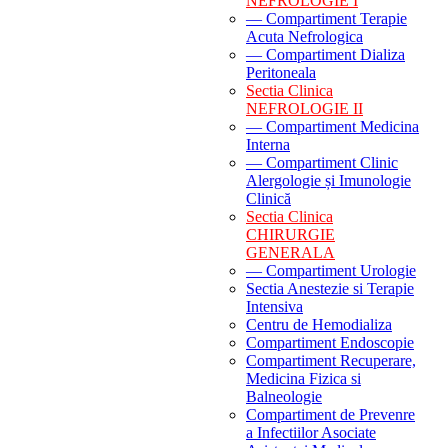
NEFROLOGIE I
— Compartiment Terapie
Acuta Nefrologica
— Compartiment Dializa
Peritoneala
Sectia Clinica
NEFROLOGIE II
— Compartiment Medicina
Interna
— Compartiment Clinic
Alergologie și Imunologie
Clinică
Sectia Clinica
CHIRURGIE
GENERALA
— Compartiment Urologie
Sectia Anestezie si Terapie
Intensiva
Centru de Hemodializa
Compartiment Endoscopie
Compartiment Recuperare,
Medicina Fizica si
Balneologie
Compartiment de Prevenre
a Infectiilor Asociate