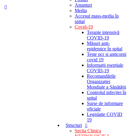
Anunturi
Media
Accesul mass-media în
spital
Covid-19
Terapie intensivă
COVID-19
Măsuri anti-
epidemice în spital
Teste pcr si anticorpi
covid 19
Informații esențiale
COVID-19
Recomandările
Organizației
Mondiale a Sănătății
Controlul infecției în
spital
Surse de informare
oficiale
Legislatie COVID
19
Structuri
Sectia Clinica