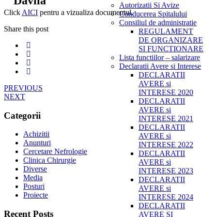
Davila"
Autorizatii Si Avize
Click
AICI
pentru a vizualiza documentul.
Conducerea Spitalului
Consiliul de administratie
Share this post
REGULAMENT
DE ORGANIZARE
SI FUNCTIONARE
Lista functiilor – salarizare
Declaratii Avere si Interese
DECLARATII
AVERE si
PREVIOUS
INTERESE 2020
NEXT
DECLARATII
AVERE si
Categorii
INTERESE 2021
DECLARATII
Achizitii
AVERE si
Anunturi
INTERESE 2022
Cercetare Nefrologie
DECLARATII
Clinica Chirurgie
AVERE si
Diverse
INTERESE 2023
Media
DECLARATII
Posturi
AVERE si
Proiecte
INTERESE 2024
DECLARATII
Recent Posts
AVERE SI