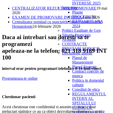
INTERESE 2025
Integritate
CENTRALIZATOR REZULTATE PROMOVARE
19 mai
Pliante
2026
PROCEDURI
EXAMEN DE PROMOVARE INTERNA
4 mai 2026
RAPOARTE SNA
Centralizator nominal cu punctajele finale examen medic
2024
Hematologie
24 februarie 2026
Politici Egalitate de Gen
Situatia financiara
Daca ai intrebari sau doresti sa te
Achizitii
programezi
CONTRACTE
PRESTARI SERVICII
apeleaza-ne la telefon: 021 318 9189 INT
Documente interne
100
Planul de
Management
Planul Strategic
interval orar pentru programari telefonice 8-14 luni-vineri
Contract colectiv de
munca
Programeaza-te online
Politica in domeniul
calitatii
Consiliul de etica
REGULAMENTUL
Chestionar pacienti
INTERN AL
SPITALULUI
Acest chestionar este confidential si anonim si vizeaza doar
CLINIC DE
prelucrari statistice ce au ca obiect dezvoltarea ulterioara a unui
NEFROLOGIE DR