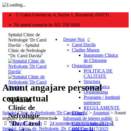
Calea Grivitei nr. 4, Sector 1, Bucuresti, 010731
Ne puteti contacta la: 021 318 9184
Spitalul Clinic de
Despre Noi
Nefrologie 'Dr Carol
Carol Davila
Davila' - Spitalul
Cladire Muzeu
Clinic de Nefrologie
Inaugurare Clinica
"Dr. Carol Davila"
de Chirurgie
Organizare
POLITICA DE
CALITATE
Structura
Anunt angajare personal
organizatorica
Organigrama
contractual
Programe / Institutii
Spitalul
partenere
Clinic de
REGULAMENTE
Spitalul Clinic de Nefrologie 'Dr Carol Davila'
>
Anunturi
>
Anunt
Dotari
Nefrologie
angajare personal contractual
Informatii de interes public
"Dr. Carol
Categories
Posted
Author
Anunturi
,
Posturi
24 noiembrie 2020
15 iulie 2021
Date si informatii conf.
on
Spitalul_Clinic_de_Nefrologie_Dr_Carol_Davila
OMS nr. 1117/2025