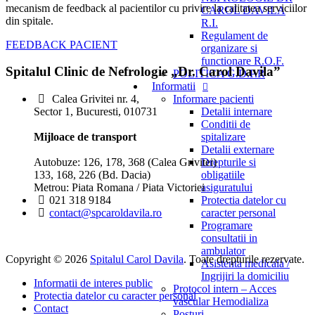
mecanism de feedback al pacientilor cu privire la calitatea serviciilor
CAROL DAVILA
din spitale.
R.I.
Regulament de
FEEDBACK PACIENT
organizare si
functionare R.O.F.
Spitalul Clinic de Nefrologie „Dr. Carol Davila”
POLITICA G.D.P.R
Informatii
Informare pacienti
Calea Grivitei nr. 4,
Detalii internare
Sector 1, Bucuresti, 010731
Conditii de
spitalizare
Mijloace de transport
Detalii externare
Drepturile si
Autobuze: 126, 178, 368 (Calea Grivitei)
obligatiile
133, 168, 226 (Bd. Dacia)
asiguratului
Metrou: Piata Romana / Piata Victoriei
Protectia datelor cu
021 318 9184
caracter personal
contact@spcaroldavila.ro
Programare
consultatii in
ambulator
Copyright © 2026
Spitalul Carol Davila
. Toate drepturile rezervate.
Asistenta medicala /
Ingrijiri la domiciliu
Informatii de interes public
Protocol intern – Acces
Protectia datelor cu caracter personal
vascular Hemodializa
Contact
Posturi