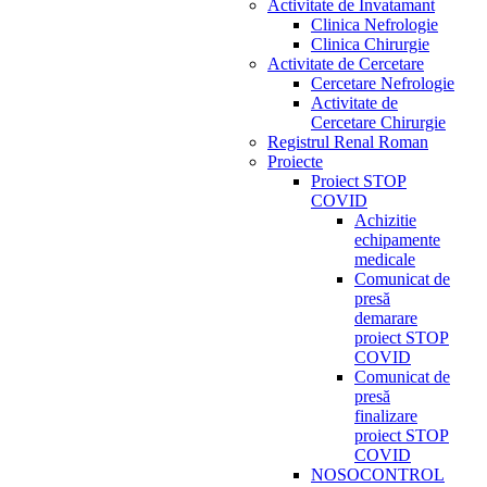
Activitate de Invatamant
Clinica Nefrologie
Clinica Chirurgie
Activitate de Cercetare
Cercetare Nefrologie
Activitate de
Cercetare Chirurgie
Registrul Renal Roman
Proiecte
Proiect STOP
COVID
Achizitie
echipamente
medicale
Comunicat de
presă
demarare
proiect STOP
COVID
Comunicat de
presă
finalizare
proiect STOP
COVID
NOSOCONTROL