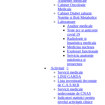
Asistentei Medicale
Cabinet Oncologie
Medicala
Cabinet Diabet zaharat,
Nutritie si Boli Metabolice
Laboratoare
Analize medicale
Teste pcr si anticorpi
covid 19
Radiologie si
Imagistica medicala
Medicina nucleara
Explorari functionale
Serviciu anatomie
patologica si
prosectura
Activitati
Servicii medicale
LINII GARDA
Lista investigatii decontate
de C.A.S.M.B
Servicii medicale
nedecontate de CNAS
Indicatori statistici pentru
nivelul activitatii clinice