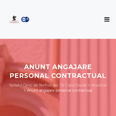
ANUNT ANGAJARE
PERSONAL CONTRACTUAL
Spitalul Clinic de Nefrologie 'Dr Carol Davila'
>
Anunturi
>
Anunt angajare personal contractual