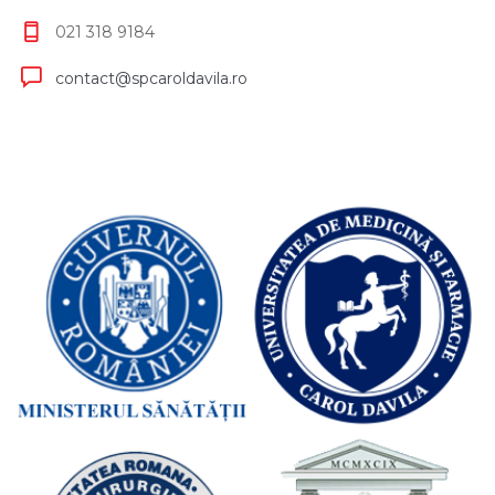
021 318 9184
contact@spcaroldavila.ro