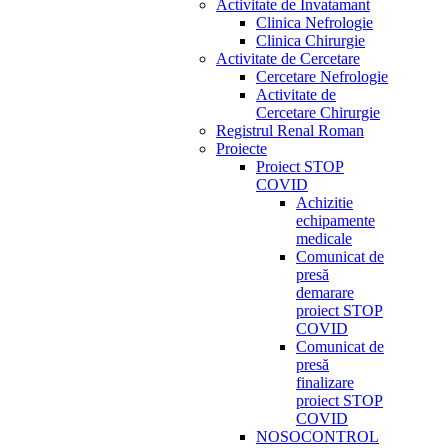
Activitate de Invatamant
Clinica Nefrologie
Clinica Chirurgie
Activitate de Cercetare
Cercetare Nefrologie
Activitate de
Cercetare Chirurgie
Registrul Renal Roman
Proiecte
Proiect STOP
COVID
Achizitie
echipamente
medicale
Comunicat de
presă
demarare
proiect STOP
COVID
Comunicat de
presă
finalizare
proiect STOP
COVID
NOSOCONTROL