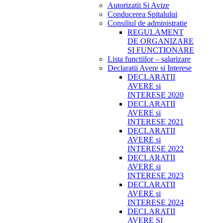
Autorizatii Si Avize
Conducerea Spitalului
Consiliul de administratie
REGULAMENT
DE ORGANIZARE
SI FUNCTIONARE
Lista functiilor – salarizare
Declaratii Avere si Interese
DECLARATII
AVERE si
INTERESE 2020
DECLARATII
AVERE si
INTERESE 2021
DECLARATII
AVERE si
INTERESE 2022
DECLARATII
AVERE si
INTERESE 2023
DECLARATII
AVERE si
INTERESE 2024
DECLARATII
AVERE SI