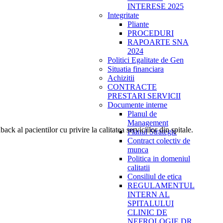
INTERESE 2025
Integritate
Pliante
PROCEDURI
RAPOARTE SNA
2024
Politici Egalitate de Gen
Situatia financiara
Achizitii
CONTRACTE
PRESTARI SERVICII
Documente interne
Planul de
Management
k al pacientilor cu privire la calitatea serviciilor din spitale.
Planul Strategic
Contract colectiv de
munca
Politica in domeniul
calitatii
Consiliul de etica
REGULAMENTUL
INTERN AL
SPITALULUI
CLINIC DE
NEFROLOGIE DR