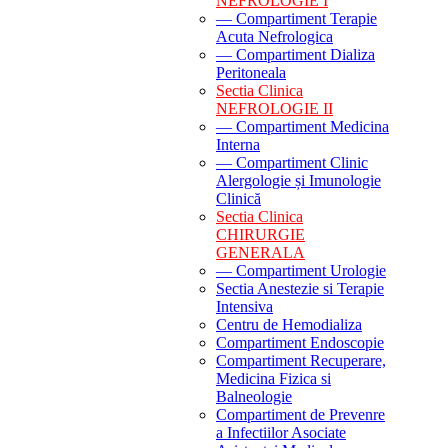
NEFROLOGIE I
— Compartiment Terapie
Acuta Nefrologica
— Compartiment Dializa
Peritoneala
Sectia Clinica
NEFROLOGIE II
— Compartiment Medicina
Interna
— Compartiment Clinic
Alergologie și Imunologie
Clinică
Sectia Clinica
CHIRURGIE
GENERALA
— Compartiment Urologie
Sectia Anestezie si Terapie
Intensiva
Centru de Hemodializa
Compartiment Endoscopie
Compartiment Recuperare,
Medicina Fizica si
Balneologie
Compartiment de Prevenre
a Infectiilor Asociate