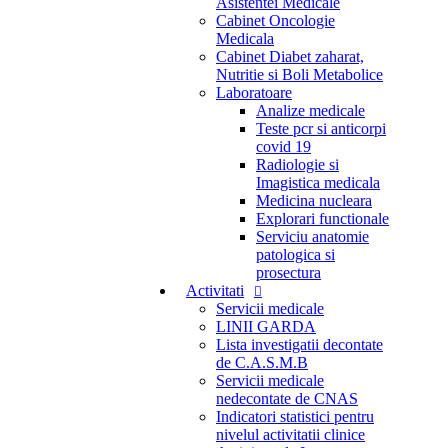
Asistentei Medicale
Cabinet Oncologie
Medicala
Cabinet Diabet zaharat,
Nutritie si Boli Metabolice
Laboratoare
Analize medicale
Teste pcr si anticorpi
covid 19
Radiologie si
Imagistica medicala
Medicina nucleara
Explorari functionale
Serviciu anatomie
patologica si
prosectura
Activitati
Servicii medicale
LINII GARDA
Lista investigatii decontate
de C.A.S.M.B
Servicii medicale
nedecontate de CNAS
Indicatori statistici pentru
nivelul activitatii clinice