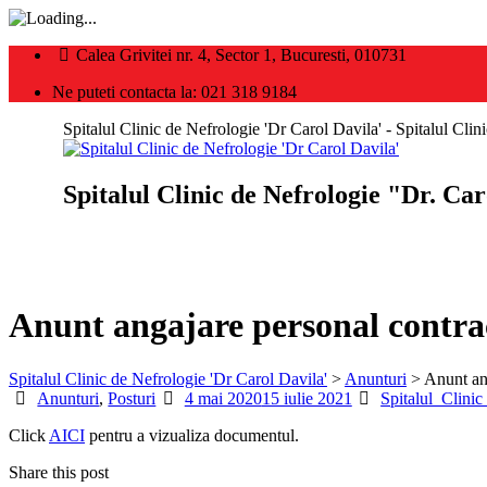
Calea Grivitei nr. 4, Sector 1, Bucuresti, 010731
Ne puteti contacta la: 021 318 9184
Spitalul Clinic de Nefrologie 'Dr Carol Davila' - Spitalul Cli
Spitalul Clinic de Nefrologie "Dr. Ca
Anunt angajare personal contra
Spitalul Clinic de Nefrologie 'Dr Carol Davila'
>
Anunturi
>
Anunt an
Categories
Posted
Author
Anunturi
,
Posturi
4 mai 2020
15 iulie 2021
Spitalul_Clini
on
Click
AICI
pentru a vizualiza documentul.
Share this post