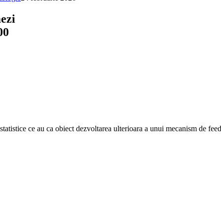
mezi
00
tatistice ce au ca obiect dezvoltarea ulterioara a unui mecanism de feedbac