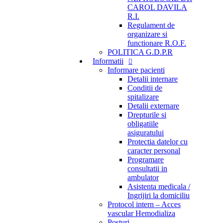
CAROL DAVILA
R.I.
Regulament de
organizare si
functionare R.O.F.
POLITICA G.D.P.R
Informatii
Informare pacienti
Detalii internare
Conditii de
spitalizare
Detalii externare
Drepturile si
obligatiile
asiguratului
Protectia datelor cu
caracter personal
Programare
consultatii in
ambulator
Asistenta medicala /
Ingrijiri la domiciliu
Protocol intern – Acces
vascular Hemodializa
Posturi