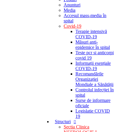
Anunturi
Media
Accesul mass-media în
spital
Covid-19
Terapie intensivă
COVID-19
Măsuri anti-
epidemice în spital
Teste pcr si anticorpi
covid 19
Informații esențiale
COVID-19
Recomandările
Organizației
Mondiale a Sănătății
Controlul infecției în
spital
Surse de informare
oficiale
Legislatie COVID
19
Structuri
Sectia Clinica