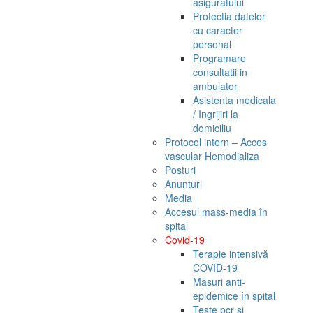
asiguratului
Protectia datelor
cu caracter
personal
Programare
consultatii in
ambulator
Asistenta medicala
/ Ingrijiri la
domiciliu
Protocol intern – Acces
vascular Hemodializa
Posturi
Anunturi
Media
Accesul mass-media în
spital
Covid-19
Terapie intensivă
COVID-19
Măsuri anti-
epidemice în spital
Teste pcr si