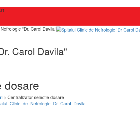
731
e Nefrologie "Dr. Carol Davila"
Dr. Carol Davila"
e dosare
ri
>
Centralizator selectie dosare
hor
talul_Clinic_de_Nefrologie_Dr_Carol_Davila