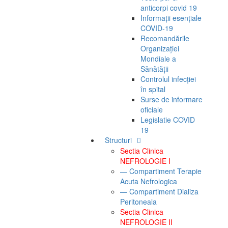
anticorpi covid 19
Informații esențiale
COVID-19
Recomandările
Organizației
Mondiale a
Sănătății
Controlul infecției
în spital
Surse de informare
oficiale
Legislatie COVID
19
Structuri
Sectia Clinica
NEFROLOGIE I
— Compartiment Terapie
Acuta Nefrologica
— Compartiment Dializa
Peritoneala
Sectia Clinica
NEFROLOGIE II