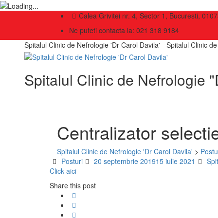
Calea Grivitei nr. 4, Sector 1, Bucuresti, 010
Ne puteti contacta la: 021 318 9184
Spitalul Clinic de Nefrologie 'Dr Carol Davila' - Spitalul Clinic d
Spitalul Clinic de Nefrologie "
Centralizator selecti
Spitalul Clinic de Nefrologie 'Dr Carol Davila'
>
Postu
Categories
Posted
Aut
Posturi
20 septembrie 2019
15 iulie 2021
Spi
on
Click aici
Share this post