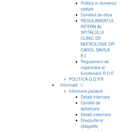
Politica in domeniul
calitatii
Consiliul de etica
REGULAMENTUL
INTERN AL
SPITALULUI
CLINIC DE
NEFROLOGIE DR
CAROL DAVILA
R.I.
Regulament de
organizare si
functionare R.O.F.
POLITICA G.D.P.R
Informatii
Informare pacienti
Detalii internare
Conditii de
spitalizare
Detalii externare
Drepturile si
obligatiile