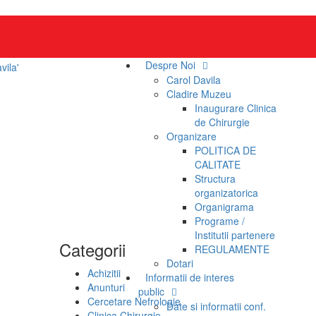
Despre Noi
Carol Davila
Cladire Muzeu
Inaugurare Clinica
de Chirurgie
Organizare
POLITICA DE
CALITATE
Structura
organizatorica
Organigrama
Programe /
Institutii partenere
Categorii
REGULAMENTE
Dotari
Achizitii
Informatii de interes
Anunturi
public
Cercetare Nefrologie
Date si informatii conf.
Clinica Chirurgie