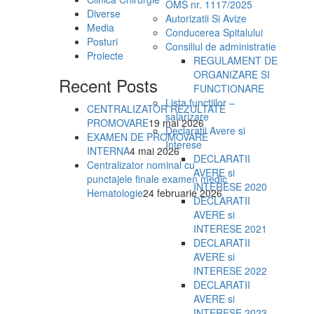
OMS nr. 1117/2025
Diverse
Autorizatii Si Avize
Media
Conducerea Spitalului
Posturi
Consiliul de administratie
Proiecte
REGULAMENT DE
ORGANIZARE SI
Recent Posts
FUNCTIONARE
Lista functiilor –
CENTRALIZATOR REZULTATE
salarizare
PROMOVARE
19 mai 2026
Declaratii Avere si
EXAMEN DE PROMOVARE
Interese
INTERNA
4 mai 2026
DECLARATII
Centralizator nominal cu
AVERE si
punctajele finale examen medic
INTERESE 2020
Hematologie
24 februarie 2026
DECLARATII
AVERE si
INTERESE 2021
DECLARATII
AVERE si
INTERESE 2022
DECLARATII
AVERE si
INTERESE 2023