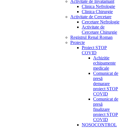
Activitate de Invatamant
Clinica Nefrologie
Clinica Chirurgie
Activitate de Cercetare
Cercetare Nefrologie
Activitate de
Cercetare Chirurgie
Registrul Renal Roman
Proiecte
Proiect STOP
COVID
Achizitie
echipamente
medicale
Comunicat de
presă
demarare
proiect STOP
COVID
Comunicat de
presă
finalizare
proiect STOP
COVID
NOSOCONTROL