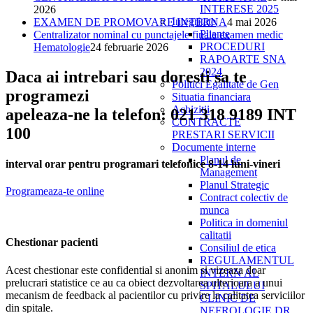
INTERESE 2025
2026
Integritate
EXAMEN DE PROMOVARE INTERNA
4 mai 2026
Pliante
Centralizator nominal cu punctajele finale examen medic
PROCEDURI
Hematologie
24 februarie 2026
RAPOARTE SNA
2024
Daca ai intrebari sau doresti sa te
Politici Egalitate de Gen
programezi
Situatia financiara
Achizitii
apeleaza-ne la telefon: 021 318 9189 INT
CONTRACTE
100
PRESTARI SERVICII
Documente interne
Planul de
interval orar pentru programari telefonice 8-14 luni-vineri
Management
Planul Strategic
Programeaza-te online
Contract colectiv de
munca
Politica in domeniul
calitatii
Chestionar pacienti
Consiliul de etica
REGULAMENTUL
Acest chestionar este confidential si anonim si vizeaza doar
INTERN AL
prelucrari statistice ce au ca obiect dezvoltarea ulterioara a unui
SPITALULUI
mecanism de feedback al pacientilor cu privire la calitatea serviciilor
CLINIC DE
din spitale.
NEFROLOGIE DR