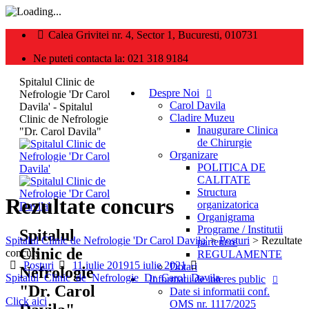
Calea Grivitei nr. 4, Sector 1, Bucuresti, 010731
Ne puteti contacta la: 021 318 9184
Spitalul Clinic de
Despre Noi
Nefrologie 'Dr Carol
Carol Davila
Davila' - Spitalul
Cladire Muzeu
Clinic de Nefrologie
Inaugurare Clinica
"Dr. Carol Davila"
de Chirurgie
Organizare
POLITICA DE
CALITATE
Structura
Rezultate concurs
organizatorica
Organigrama
Programe / Institutii
Spitalul
Spitalul Clinic de Nefrologie 'Dr Carol Davila'
>
Posturi
>
Rezultate
partenere
Clinic de
concurs
REGULAMENTE
Categories
Posted
Author
Posturi
11 iulie 2019
15 iulie 2021
Dotari
Nefrologie
on
Spitalul_Clinic_de_Nefrologie_Dr_Carol_Davila
Informatii de interes public
"Dr. Carol
Date si informatii conf.
Click aici
OMS nr. 1117/2025