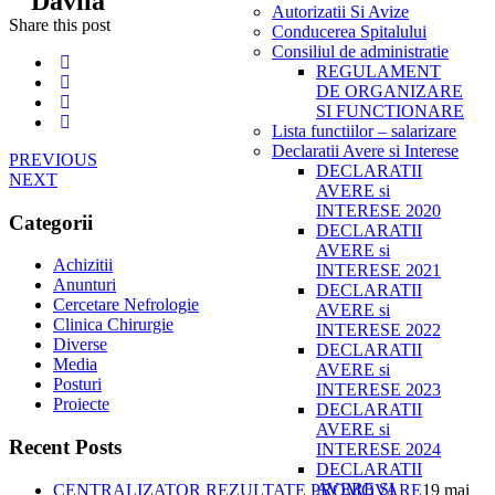
Davila"
Autorizatii Si Avize
Share this post
Conducerea Spitalului
Consiliul de administratie
REGULAMENT
DE ORGANIZARE
SI FUNCTIONARE
Lista functiilor – salarizare
Declaratii Avere si Interese
PREVIOUS
DECLARATII
NEXT
AVERE si
INTERESE 2020
Categorii
DECLARATII
AVERE si
Achizitii
INTERESE 2021
Anunturi
DECLARATII
Cercetare Nefrologie
AVERE si
Clinica Chirurgie
INTERESE 2022
Diverse
DECLARATII
Media
AVERE si
Posturi
INTERESE 2023
Proiecte
DECLARATII
AVERE si
Recent Posts
INTERESE 2024
DECLARATII
AVERE SI
CENTRALIZATOR REZULTATE PROMOVARE
19 mai