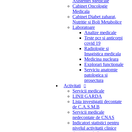
Asistentei Medicale
Cabinet Oncologie
Medicala
Cabinet Diabet zaharat,
Nutritie si Boli Metabolice
Laboratoare
Analize medicale
Teste pcr si anticorpi
covid 19
Radiologie si
Imagistica medicala
Medicina nucleara
Explorari functionale
Serviciu anatomie
patologica si
prosectura
Activitati
Servicii medicale
LINII GARDA
Lista investigatii decontate
de C.A.S.M.B
Servicii medicale
nedecontate de CNAS
Indicatori statistici pentru
nivelul activitatii clinice