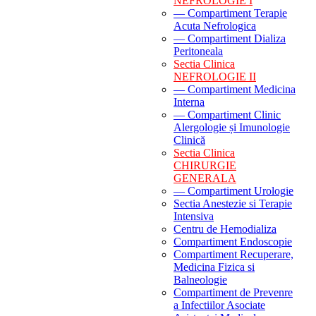
NEFROLOGIE I
— Compartiment Terapie
Acuta Nefrologica
— Compartiment Dializa
Peritoneala
Sectia Clinica
NEFROLOGIE II
— Compartiment Medicina
Interna
— Compartiment Clinic
Alergologie și Imunologie
Clinică
Sectia Clinica
CHIRURGIE
GENERALA
— Compartiment Urologie
Sectia Anestezie si Terapie
Intensiva
Centru de Hemodializa
Compartiment Endoscopie
Compartiment Recuperare,
Medicina Fizica si
Balneologie
Compartiment de Prevenre
a Infectiilor Asociate