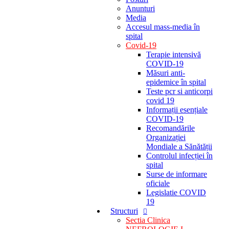
Anunturi
Media
Accesul mass-media în
spital
Covid-19
Terapie intensivă
COVID-19
Măsuri anti-
epidemice în spital
Teste pcr si anticorpi
covid 19
Informații esențiale
COVID-19
Recomandările
Organizației
Mondiale a Sănătății
Controlul infecției în
spital
Surse de informare
oficiale
Legislatie COVID
19
Structuri
Sectia Clinica