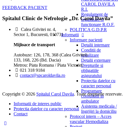
CAROL DAVILA
FEEDBACK PACIENT
R.I.
Regulament de
Spitalul Clinic de Nefrologie „Dr. Carol Davila”
organizare si
functionare R.O.F.
Calea Grivitei nr. 4,
POLITICA G.D.P.R
Sector 1, Bucuresti, 010731
Informatii
Informare pacienti
Mijloace de transport
Detalii internare
Conditii de
Autobuze: 126, 178, 368 (Calea Grivitei)
spitalizare
133, 168, 226 (Bd. Dacia)
Detalii externare
Metrou: Piata Romana / Piata Victoriei
Drepturile si
021 318 9184
obligatiile
contact@spcaroldavila.ro
asiguratului
Protectia datelor cu
caracter personal
Programare
Copyright © 2026
Spitalul Carol Davila
. Toate drepturile rezervate.
consultatii in
ambulator
Informatii de interes public
Asistenta medicala /
Protectia datelor cu caracter personal
Ingrijiri la domiciliu
Contact
Protocol intern – Acces
vascular Hemodializa
Posturi