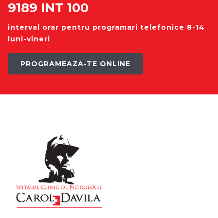
9189 INT 100
interval orar pentru programari telefonice 8-14
luni-vineri
PROGRAMEAZA-TE ONLINE