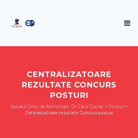
CENTRALIZATOARE
REZULTATE CONCURS
POSTURI
Spitalul Clinic de Nefrologie 'Dr Carol Davila'
>
Posturi
>
Centralizatoare rezultate Concurs posturi