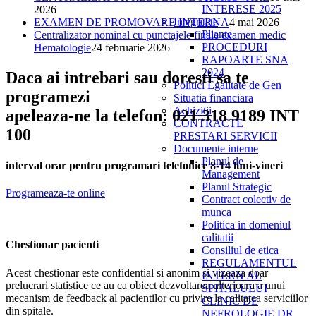
INTERESE 2025
2026
Integritate
EXAMEN DE PROMOVARE INTERNA
4 mai 2026
Pliante
Centralizator nominal cu punctajele finale examen medic
PROCEDURI
Hematologie
24 februarie 2026
RAPOARTE SNA
2024
Daca ai intrebari sau doresti sa te
Politici Egalitate de Gen
programezi
Situatia financiara
Achizitii
apeleaza-ne la telefon: 021 318 9189 INT
CONTRACTE
100
PRESTARI SERVICII
Documente interne
Planul de
interval orar pentru programari telefonice 8-14 luni-vineri
Management
Planul Strategic
Programeaza-te online
Contract colectiv de
munca
Politica in domeniul
calitatii
Chestionar pacienti
Consiliul de etica
REGULAMENTUL
Acest chestionar este confidential si anonim si vizeaza doar
INTERN AL
prelucrari statistice ce au ca obiect dezvoltarea ulterioara a unui
SPITALULUI
mecanism de feedback al pacientilor cu privire la calitatea serviciilor
CLINIC DE
din spitale.
NEFROLOGIE DR