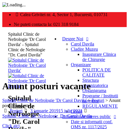
Calea Grivitei nr. 4, Sector 1, Bucuresti, 010731
Ne puteti contacta la: 021 318 9184
Spitalul Clinic de
Despre Noi
Nefrologie 'Dr Carol
Carol Davila
Davila' - Spitalul
Cladire Muzeu
Clinic de Nefrologie
Inaugurare Clinica
"Dr. Carol Davila"
de Chirurgie
Organizare
POLITICA DE
CALITATE
Structura
Anunt posturi vacante
organizatorica
Organigrama
Programe / Institutii
Spitalul
Spitalul Clinic de Nefrologie 'Dr Carol Davila'
>
Posturi
>
Anunt
partenere
Clinic de
posturi vacante
REGULAMENTE
Categories
Posted
Author
Posturi
3 ianuarie 2019
15 iulie 2021
Dotari
Nefrologie
on
Spitalul_Clinic_de_Nefrologie_Dr_Carol_Davila
Informatii de interes public
"Dr. Carol
Date si informatii conf.
Click aici
OMS nr. 1117/2025