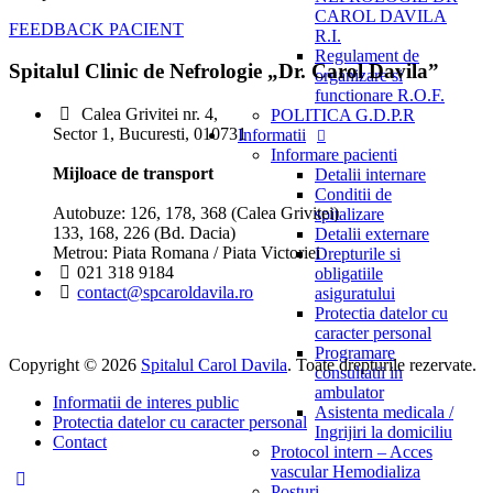
CAROL DAVILA
FEEDBACK PACIENT
R.I.
Regulament de
Spitalul Clinic de Nefrologie „Dr. Carol Davila”
organizare si
functionare R.O.F.
Calea Grivitei nr. 4,
POLITICA G.D.P.R
Sector 1, Bucuresti, 010731
Informatii
Informare pacienti
Mijloace de transport
Detalii internare
Conditii de
Autobuze: 126, 178, 368 (Calea Grivitei)
spitalizare
133, 168, 226 (Bd. Dacia)
Detalii externare
Metrou: Piata Romana / Piata Victoriei
Drepturile si
021 318 9184
obligatiile
contact@spcaroldavila.ro
asiguratului
Protectia datelor cu
caracter personal
Programare
Copyright © 2026
Spitalul Carol Davila
. Toate drepturile rezervate.
consultatii in
ambulator
Informatii de interes public
Asistenta medicala /
Protectia datelor cu caracter personal
Ingrijiri la domiciliu
Contact
Protocol intern – Acces
vascular Hemodializa
Posturi