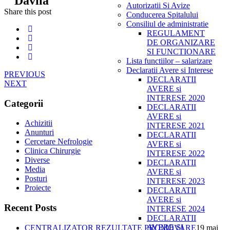
Davila"
Autorizatii Si Avize
Share this post
Conducerea Spitalului
Consiliul de administratie
REGULAMENT
DE ORGANIZARE
SI FUNCTIONARE
Lista functiilor – salarizare
Declaratii Avere si Interese
PREVIOUS
DECLARATII
NEXT
AVERE si
INTERESE 2020
Categorii
DECLARATII
AVERE si
Achizitii
INTERESE 2021
Anunturi
DECLARATII
Cercetare Nefrologie
AVERE si
Clinica Chirurgie
INTERESE 2022
Diverse
DECLARATII
Media
AVERE si
Posturi
INTERESE 2023
Proiecte
DECLARATII
AVERE si
Recent Posts
INTERESE 2024
DECLARATII
AVERE SI
CENTRALIZATOR REZULTATE PROMOVARE
19 mai