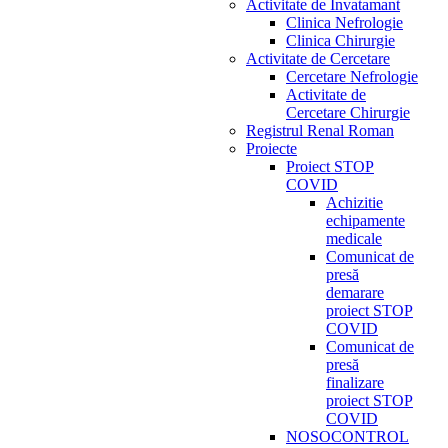
Activitate de Invatamant
Clinica Nefrologie
Clinica Chirurgie
Activitate de Cercetare
Cercetare Nefrologie
Activitate de
Cercetare Chirurgie
Registrul Renal Roman
Proiecte
Proiect STOP
COVID
Achizitie
echipamente
medicale
Comunicat de
presă
demarare
proiect STOP
COVID
Comunicat de
presă
finalizare
proiect STOP
COVID
NOSOCONTROL