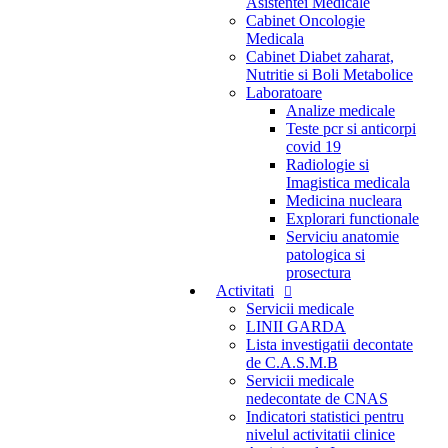
Asistentei Medicale
Cabinet Oncologie
Medicala
Cabinet Diabet zaharat,
Nutritie si Boli Metabolice
Laboratoare
Analize medicale
Teste pcr si anticorpi
covid 19
Radiologie si
Imagistica medicala
Medicina nucleara
Explorari functionale
Serviciu anatomie
patologica si
prosectura
Activitati
Servicii medicale
LINII GARDA
Lista investigatii decontate
de C.A.S.M.B
Servicii medicale
nedecontate de CNAS
Indicatori statistici pentru
nivelul activitatii clinice