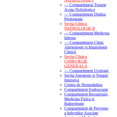
NEFROLOGIE I
— Compartiment Terapie
Acuta Nefrologica
— Compartiment Dializa
Peritoneala
Sectia Clinica
NEFROLOGIE II
— Compartiment Medicina
Interna
— Compartiment Clinic
Alergologie și Imunologie
Clinică
Sectia Clinica
CHIRURGIE
GENERALA
— Compartiment Urologie
Sectia Anestezie si Terapie
Intensiva
Centru de Hemodializa
Compartiment Endoscopie
Compartiment Recuperare,
Medicina Fizica si
Balneologie
Compartiment de Prevenre
a Infectiilor Asociate