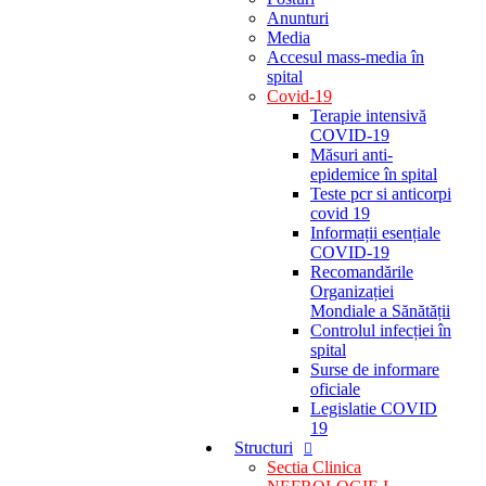
Anunturi
Media
Accesul mass-media în
spital
Covid-19
Terapie intensivă
COVID-19
Măsuri anti-
epidemice în spital
Teste pcr si anticorpi
covid 19
Informații esențiale
COVID-19
Recomandările
Organizației
Mondiale a Sănătății
Controlul infecției în
spital
Surse de informare
oficiale
Legislatie COVID
19
Structuri
Sectia Clinica