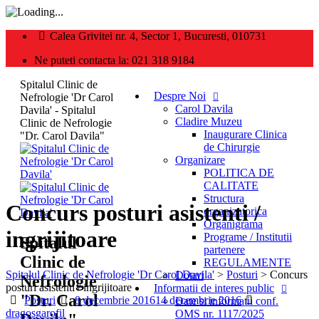
Calea Grivitei nr. 4, Sector 1, Bucuresti, 010731
Ne puteti contacta la: 021 318 9184
Spitalul Clinic de
Despre Noi
Nefrologie 'Dr Carol
Carol Davila
Davila' - Spitalul
Cladire Muzeu
Clinic de Nefrologie
Inaugurare Clinica
"Dr. Carol Davila"
de Chirurgie
Organizare
POLITICA DE
CALITATE
Structura
Concurs posturi asistenti /
organizatorica
Organigrama
ingrijitoare
Programe / Institutii
Spitalul
partenere
Clinic de
REGULAMENTE
Spitalul Clinic de Nefrologie 'Dr Carol Davila'
>
Posturi
>
Concurs
Dotari
Nefrologie
posturi asistenti / ingrijitoare
Informatii de interes public
"Dr. Carol
Categories
Posted
Author
Posturi
8 decembrie 2016
14 decembrie 2016
Date si informatii conf.
on
dragosgarofil
OMS nr. 1117/2025