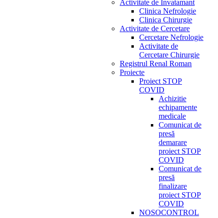
Activitate de Invatamant
Clinica Nefrologie
Clinica Chirurgie
Activitate de Cercetare
Cercetare Nefrologie
Activitate de
Cercetare Chirurgie
Registrul Renal Roman
Proiecte
Proiect STOP
COVID
Achizitie
echipamente
medicale
Comunicat de
presă
demarare
proiect STOP
COVID
Comunicat de
presă
finalizare
proiect STOP
COVID
NOSOCONTROL