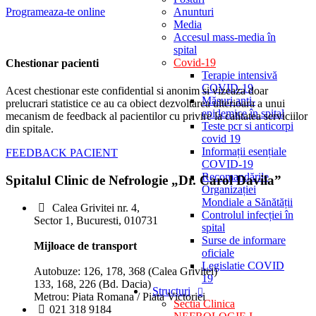
Programeaza-te online
Anunturi
Media
Accesul mass-media în
spital
Covid-19
Chestionar pacienti
Terapie intensivă
COVID-19
Acest chestionar este confidential si anonim si vizeaza doar
Măsuri anti-
prelucrari statistice ce au ca obiect dezvoltarea ulterioara a unui
epidemice în spital
mecanism de feedback al pacientilor cu privire la calitatea serviciilor
Teste pcr si anticorpi
din spitale.
covid 19
Informații esențiale
FEEDBACK PACIENT
COVID-19
Recomandările
Spitalul Clinic de Nefrologie „Dr. Carol Davila”
Organizației
Mondiale a Sănătății
Calea Grivitei nr. 4,
Controlul infecției în
Sector 1, Bucuresti, 010731
spital
Surse de informare
Mijloace de transport
oficiale
Legislatie COVID
Autobuze: 126, 178, 368 (Calea Grivitei)
19
133, 168, 226 (Bd. Dacia)
Structuri
Metrou: Piata Romana / Piata Victoriei
Sectia Clinica
021 318 9184