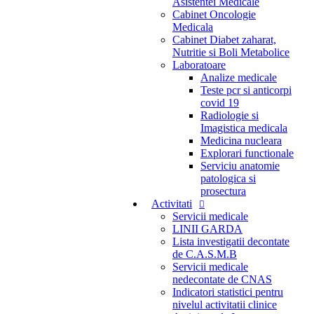
Asistentei Medicale
Cabinet Oncologie
Medicala
Cabinet Diabet zaharat,
Nutritie si Boli Metabolice
Laboratoare
Analize medicale
Teste pcr si anticorpi
covid 19
Radiologie si
Imagistica medicala
Medicina nucleara
Explorari functionale
Serviciu anatomie
patologica si
prosectura
Activitati
Servicii medicale
LINII GARDA
Lista investigatii decontate
de C.A.S.M.B
Servicii medicale
nedecontate de CNAS
Indicatori statistici pentru
nivelul activitatii clinice