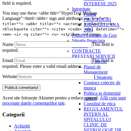
field is required.
INTERESE 2025
Integritate
You may use these <abbr title="HyperText Markup
Pliante
Language">html</abbr> tags and attributes:
<a href=""
PROCEDURI
title=""> <abbr title=""> <acronym title=""> <b>
RAPOARTE SNA
<blockquote cite=""> <cite> <code> <del datetime="">
2024
<em> <i> <q cite=""> <s> <strike> <strong>
Politici Egalitate de Gen
Situatia financiara
Name
This field is
Achizitii
required.
CONTRACTE
PRESTARI SERVICII
Email
This field is
Documente interne
required.
Please enter a valid email address.
Planul de
Management
Website
Planul Strategic
Contract colectiv de
munca
Politica in domeniul
Acest site folosește Akismet pentru a reduce spamul.
Află cum sunt
calitatii
procesate datele comentariilor tale
.
Consiliul de etica
REGULAMENTUL
Categorii
INTERN AL
SPITALULUI
CLINIC DE
Achizitii
NEFROLOGIE DR