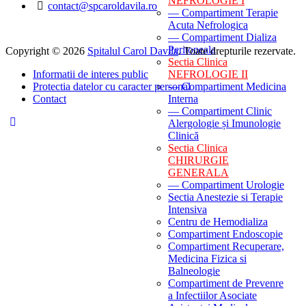
NEFROLOGIE I
contact@spcaroldavila.ro
— Compartiment Terapie
Acuta Nefrologica
— Compartiment Dializa
Peritoneala
Copyright © 2026
Spitalul Carol Davila
. Toate drepturile rezervate.
Sectia Clinica
Informatii de interes public
NEFROLOGIE II
Protectia datelor cu caracter personal
— Compartiment Medicina
Contact
Interna
— Compartiment Clinic
Alergologie și Imunologie
Clinică
Sectia Clinica
CHIRURGIE
GENERALA
— Compartiment Urologie
Sectia Anestezie si Terapie
Intensiva
Centru de Hemodializa
Compartiment Endoscopie
Compartiment Recuperare,
Medicina Fizica si
Balneologie
Compartiment de Prevenre
a Infectiilor Asociate