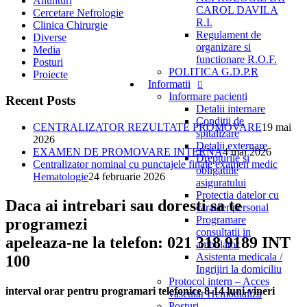
Anunturi
CAROL DAVILA
Cercetare Nefrologie
R.I.
Clinica Chirurgie
Regulament de
Diverse
organizare si
Media
functionare R.O.F.
Posturi
POLITICA G.D.P.R
Proiecte
Informatii
Informare pacienti
Recent Posts
Detalii internare
Conditii de
CENTRALIZATOR REZULTATE PROMOVARE
19 mai
spitalizare
2026
Detalii externare
EXAMEN DE PROMOVARE INTERNA
4 mai 2026
Drepturile si
Centralizator nominal cu punctajele finale examen medic
obligatiile
Hematologie
24 februarie 2026
asiguratului
Protectia datelor cu
Daca ai intrebari sau doresti sa te
caracter personal
Programare
programezi
consultatii in
apeleaza-ne la telefon: 021 318 9189 INT
ambulator
Asistenta medicala /
100
Ingrijiri la domiciliu
Protocol intern – Acces
interval orar pentru programari telefonice 8-14 luni-vineri
vascular Hemodializa
Posturi