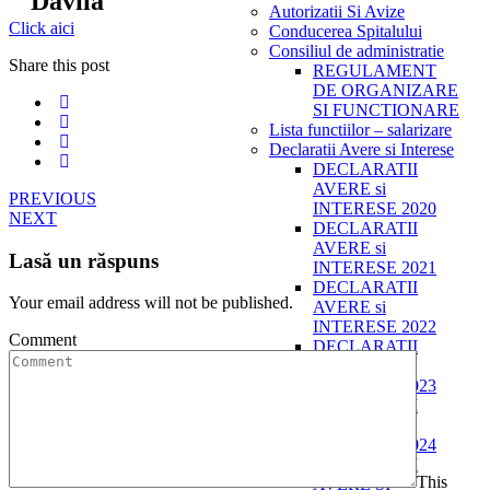
Davila"
Autorizatii Si Avize
Click aici
Conducerea Spitalului
Consiliul de administratie
Share this post
REGULAMENT
DE ORGANIZARE
SI FUNCTIONARE
Lista functiilor – salarizare
Declaratii Avere si Interese
DECLARATII
AVERE si
PREVIOUS
INTERESE 2020
NEXT
DECLARATII
AVERE si
Lasă un răspuns
INTERESE 2021
DECLARATII
Your email address will not be published.
AVERE si
INTERESE 2022
Comment
DECLARATII
AVERE si
INTERESE 2023
DECLARATII
AVERE si
INTERESE 2024
DECLARATII
This
AVERE SI