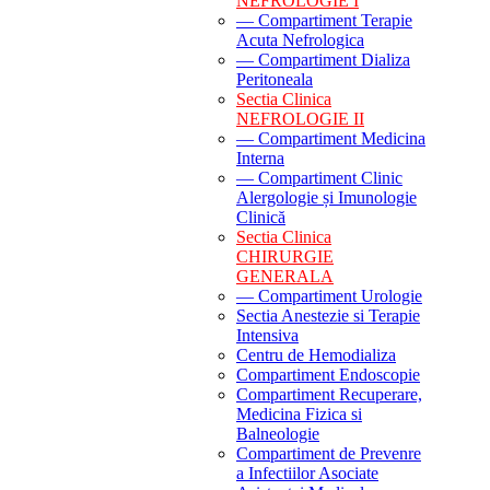
NEFROLOGIE I
— Compartiment Terapie
Acuta Nefrologica
— Compartiment Dializa
Peritoneala
Sectia Clinica
NEFROLOGIE II
— Compartiment Medicina
Interna
— Compartiment Clinic
Alergologie și Imunologie
Clinică
Sectia Clinica
CHIRURGIE
GENERALA
— Compartiment Urologie
Sectia Anestezie si Terapie
Intensiva
Centru de Hemodializa
Compartiment Endoscopie
Compartiment Recuperare,
Medicina Fizica si
Balneologie
Compartiment de Prevenre
a Infectiilor Asociate