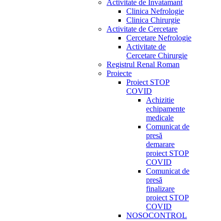
Activitate de Invatamant
Clinica Nefrologie
Clinica Chirurgie
Activitate de Cercetare
Cercetare Nefrologie
Activitate de
Cercetare Chirurgie
Registrul Renal Roman
Proiecte
Proiect STOP
COVID
Achizitie
echipamente
medicale
Comunicat de
presă
demarare
proiect STOP
COVID
Comunicat de
presă
finalizare
proiect STOP
COVID
NOSOCONTROL