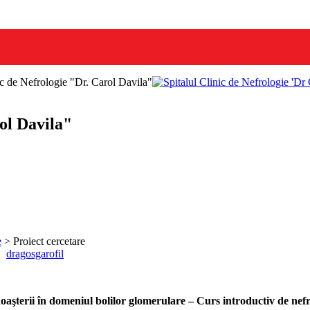
nic de Nefrologie "Dr. Carol Davila"
rol Davila"
e
>
Proiect cercetare
Author
dragosgarofil
aşterii în domeniul bolilor glomerulare – Curs introductiv de nef