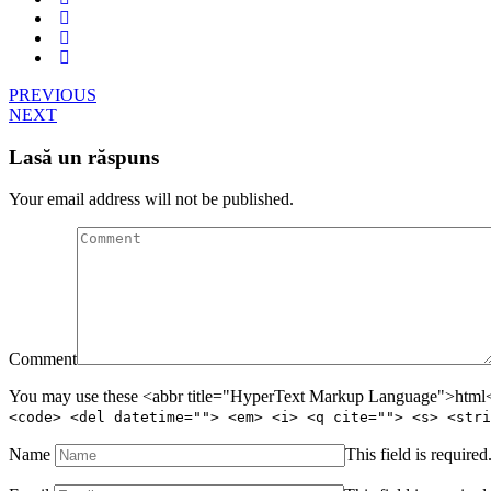
PREVIOUS
NEXT
Lasă un răspuns
Your email address will not be published.
Comment
You may use these <abbr title="HyperText Markup Language">html</
<code> <del datetime=""> <em> <i> <q cite=""> <s> <stri
Name
This field is required