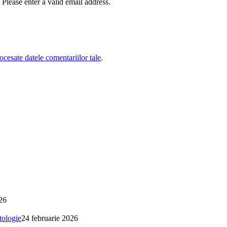
Please enter a valid email address.
cesate datele comentariilor tale
.
26
tologie
24 februarie 2026