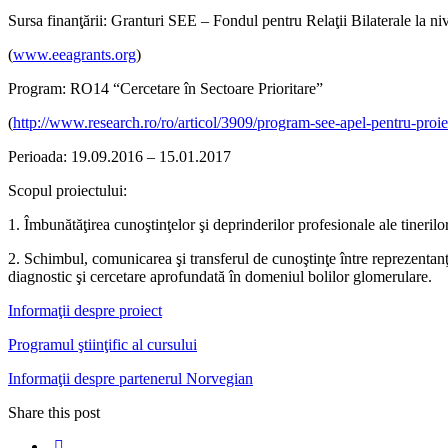
Sursa finanţării: Granturi SEE – Fondul pentru Relaţii Bilaterale la n
(
www.eeagrants.org
)
Program: RO14 “Cercetare în Sectoare Prioritare”
(
http://www.research.ro/ro/articol/3909/program-see-apel-pentru-proiect
Perioada: 19.09.2016 – 15.01.2017
Scopul proiectului:
1. Îmbunătăţirea cunoştinţelor şi deprinderilor profesionale ale tinerilo
2. Schimbul, comunicarea şi transferul de cunoştinţe între reprezentanţi
diagnostic şi cercetare aprofundată în domeniul bolilor glomerulare.
Informaţii despre proiect
Programul ştiinţific al cursului
Informaţii despre partenerul Norvegian
Share this post