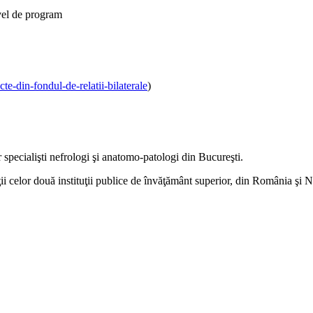
ivel de program
e-din-fondul-de-relatii-bilaterale
)
r specialişti nefrologi şi anatomo-patologi din Bucureşti.
i celor două instituţii publice de învăţământ superior, din România şi No