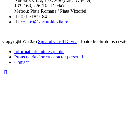
Autobuze: 126, 178, 368 (Calea Grivitei)
133, 168, 226 (Bd. Dacia)
Metrou: Piata Romana / Piata Victoriei
021 318 9184
contact@spcaroldavila.ro
Copyright © 2026
Spitalul Carol Davila
. Toate drepturile rezervate.
Informatii de interes public
Protectia datelor cu caracter personal
Contact