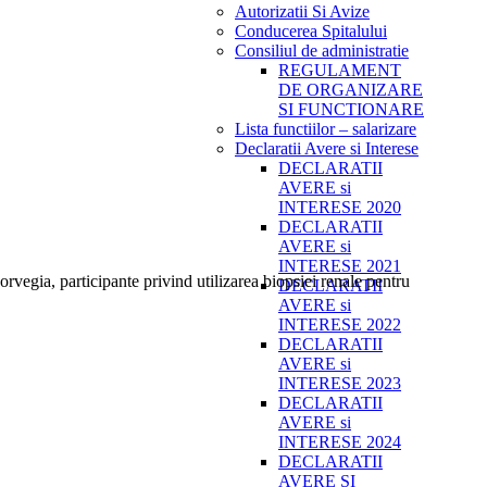
Autorizatii Si Avize
Conducerea Spitalului
Consiliul de administratie
REGULAMENT
DE ORGANIZARE
SI FUNCTIONARE
Lista functiilor – salarizare
Declaratii Avere si Interese
DECLARATII
AVERE si
INTERESE 2020
DECLARATII
AVERE si
INTERESE 2021
rvegia, participante privind utilizarea biopsiei renale pentru
DECLARATII
AVERE si
INTERESE 2022
DECLARATII
AVERE si
INTERESE 2023
DECLARATII
AVERE si
INTERESE 2024
DECLARATII
AVERE SI