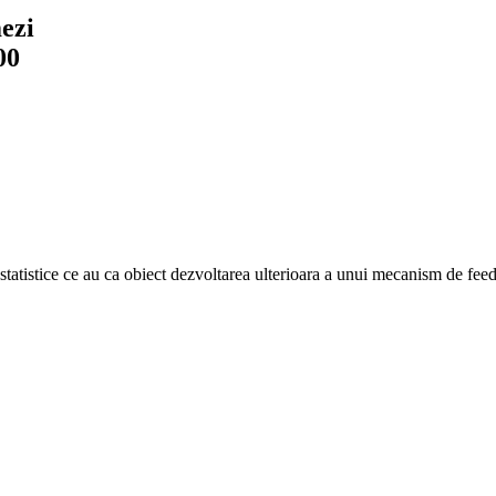
mezi
00
tatistice ce au ca obiect dezvoltarea ulterioara a unui mecanism de feedbac