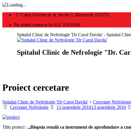
Calea Grivitei nr. 4, Sector 1, Bucuresti, 010731
Ne puteti contacta la: 021 318 9184
Spitalul Clinic de Nefrologie 'Dr Carol Davila' - Spitalul Cli
Spitalul Clinic de Nefrologie "Dr. Ca
Proiect cercetare
Spitalul Clinic de Nefrologie 'Dr Carol Davila'
>
Cercetare Nefrologi
Categories
Posted
Cercetare Nefrologie
13 noiembrie 2016
13 noiembrie 2016
on
Titlu proiect :
„Biopsia renală ca instrument de aprofundare a cuno