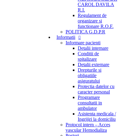
CAROL DAVILA
R.I.
Regulament de
organizare si
functionare R.O.F.
POLITICA G.D.P.R
Informatii
Informare pacienti
Detalii internare
Conditii de
spitalizare
Detalii externare
Drepturile si
obligatiile
asiguratului
Protectia datelor cu
caracter personal
Programare
consultatii in
ambulator
Asistenta medicala /
Ingrijiri la domiciliu
Protocol intern – Acces
vascular Hemodializa
Posturi