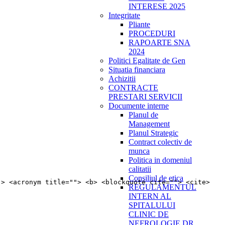
INTERESE 2025
Integritate
Pliante
PROCEDURI
RAPOARTE SNA
2024
Politici Egalitate de Gen
Situatia financiara
Achizitii
CONTRACTE
PRESTARI SERVICII
Documente interne
Planul de
Management
Planul Strategic
Contract colectiv de
munca
Politica in domeniul
calitatii
Consiliul de etica
"> <acronym title=""> <b> <blockquote cite=""> <cite>
REGULAMENTUL
INTERN AL
SPITALULUI
CLINIC DE
NEFROLOGIE DR