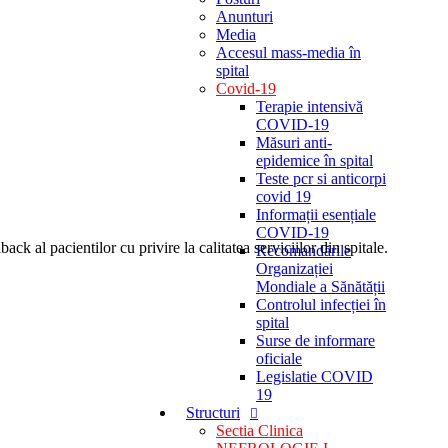
Anunturi
Media
Accesul mass-media în
spital
Covid-19
Terapie intensivă
COVID-19
Măsuri anti-
epidemice în spital
Teste pcr si anticorpi
covid 19
Informații esențiale
COVID-19
k al pacientilor cu privire la calitatea serviciilor din spitale.
Recomandările
Organizației
Mondiale a Sănătății
Controlul infecției în
spital
Surse de informare
oficiale
Legislatie COVID
19
Structuri
Sectia Clinica