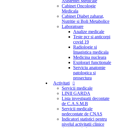
Asistentei Medicale
Cabinet Oncologie
Medicala
Cabinet Diabet zaharat,
Nutritie si Boli Metabolice
Laboratoare
Analize medicale
Teste pcr si anticorpi
covid 19
Radiologie si
Imagistica medicala
Medicina nucleara
Explorari functionale
Serviciu anatomie
patologica si
prosectura
Activitati
Servicii medicale
LINII GARDA
Lista investigatii decontate
de C.A.S.M.B
Servicii medicale
nedecontate de CNAS
Indicatori statistici pentru
nivelul activitatii clinice