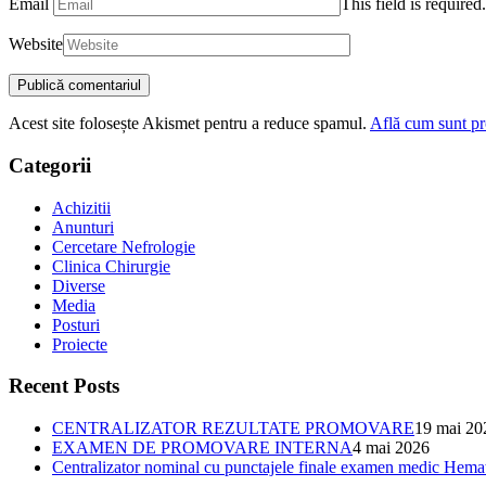
Email
This field is required.
Website
Acest site folosește Akismet pentru a reduce spamul.
Află cum sunt pro
Categorii
Achizitii
Anunturi
Cercetare Nefrologie
Clinica Chirurgie
Diverse
Media
Posturi
Proiecte
Recent Posts
CENTRALIZATOR REZULTATE PROMOVARE
19 mai 20
EXAMEN DE PROMOVARE INTERNA
4 mai 2026
Centralizator nominal cu punctajele finale examen medic Hema