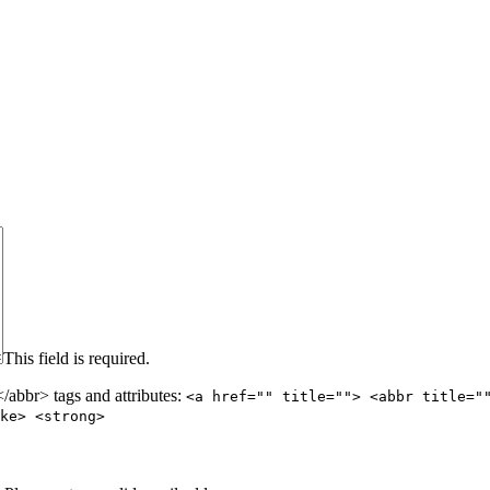
This field is required.
abbr> tags and attributes:
<a href="" title=""> <abbr title="
ke> <strong>
.