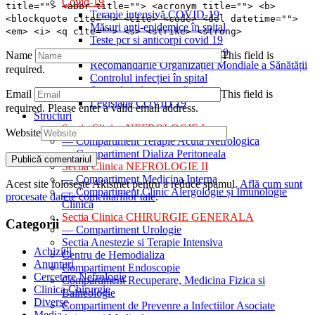
Covid-19
title=""> <abbr title=""> <acronym title=""> <b>
Terapie intensivă COVID-19
<blockquote cite=""> <cite> <code> <del datetime="">
Măsuri anti-epidemice în spital
<em> <i> <q cite=""> <s> <strike> <strong>
Teste pcr si anticorpi covid 19
Informații esențiale COVID-19
Name
This field is
Recomandările Organizației Mondiale a Sănătății
required.
Controlul infecției în spital
Surse de informare oficiale
Email
This field is
Legislatie COVID 19
required.
Please enter a valid email address.
Structuri
Sectia Clinica NEFROLOGIE I
Website
— Compartiment Terapie Acuta Nefrologica
— Compartiment Dializa Peritoneala
Sectia Clinica NEFROLOGIE II
— Compartiment Medicina Interna
Acest site folosește Akismet pentru a reduce spamul.
Află cum sunt
— Compartiment Clinic Alergologie și Imunologie
procesate datele comentariilor tale
.
Clinică
Sectia Clinica CHIRURGIE GENERALA
Categorii
— Compartiment Urologie
Sectia Anestezie si Terapie Intensiva
Achizitii
Centru de Hemodializa
Anunturi
Compartiment Endoscopie
Cercetare Nefrologie
Compartiment Recuperare, Medicina Fizica si
Clinica Chirurgie
Balneologie
Diverse
Compartiment de Prevenre a Infectiilor Asociate
Media