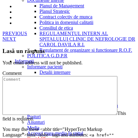
Documente interne
Planul de Management
Planul Strategic
Contract colectiv de munca
Politica in domeniul calitatii
Consiliul de etica
REGULAMENTUL INTERN AL
PREVIOUS
SPITALULUI CLINIC DE NEFROLOGIE DR
NEXT
CAROL DAVILA R.I.
Regulament de organizare si functionare R.O.F.
Lasă un răspuns
POLITICA G.D.P.R
Informatii
Your email address will not be published.
Informare pacienti
Detalii internare
Comment
Conditii de spitalizare
Detalii externare
Drepturile si obligatiile asiguratului
Protectia datelor cu caracter personal
Programare consultatii in ambulator
Asistenta medicala / Ingrijiri la domiciliu
Protocol intern – Acces vascular Hemodializa
This
Posturi
field is required.
Anunturi
Media
You may use these <abbr title="HyperText Markup
Accesul mass-media în spital
Language">html</abbr> tags and attributes:
<a href=""