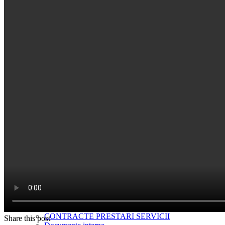
Dotari
Informatii de interes public
Date si informatii conf. OMS nr. 1117/2025
Autorizatii Si Avize
Conducerea Spitalului
Consiliul de administratie
REGULAMENT DE ORGANIZARE SI
FUNCTIONARE
Lista functiilor – salarizare
Declaratii Avere si Interese
DECLARATII AVERE si INTERESE 2020
DECLARATII AVERE si INTERESE 2021
DECLARATII AVERE si INTERESE 2022
DECLARATII AVERE si INTERESE 2023
DECLARATII AVERE si INTERESE 2024
DECLARATII AVERE SI INTERESE 2025
Integritate
Pliante
PROCEDURI
RAPOARTE SNA 2024
Politici Egalitate de Gen
Situatia financiara
Achizitii
CONTRACTE PRESTARI SERVICII
Share this post