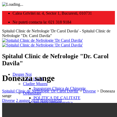
Calea Grivitei nr. 4, Sector 1, Bucuresti, 010731
Ne puteti contacta la: 021 318 9184
Spitalul Clinic de Nefrologie 'Dr Carol Davila' - Spitalul Clinic de
Nefrologie "Dr. Carol Davila"
Spitalul Clinic de Nefrologie "Dr. Carol
Davila"
Despre Noi
Doneaza sange
Carol Davila
Cladire Muzeu
Inaugurare Clinica de Chirurgie
Spitalul Clinic de Nefrologie 'Dr Carol Davila'
>
Diverse
>
Doneaza
Organizare
sange
POLITICA DE CALITATE
Categories
Posted
Author
Diverse
2 august 2018
dragosgarofil
Structura organizatorica
on
Organigrama
Programe / Institutii partenere
REGULAMENTE