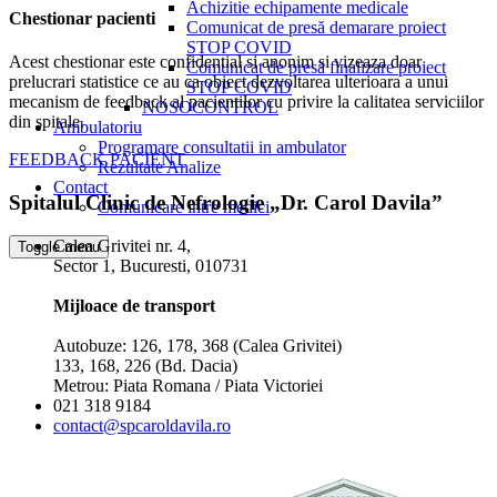
Achizitie echipamente medicale
Chestionar pacienti
Comunicat de presă demarare proiect
STOP COVID
Acest chestionar este confidential si anonim si vizeaza doar
Comunicat de presă finalizare proiect
prelucrari statistice ce au ca obiect dezvoltarea ulterioara a unui
STOP COVID
mecanism de feedback al pacientilor cu privire la calitatea serviciilor
NOSOCONTROL
din spitale.
Ambulatoriu
Programare consultatii in ambulator
FEEDBACK PACIENT
Rezultate Analize
Contact
Spitalul Clinic de Nefrologie „Dr. Carol Davila”
Comunicare intre medici
Calea Grivitei nr. 4,
Toggle menu
Sector 1, Bucuresti, 010731
Mijloace de transport
Autobuze: 126, 178, 368 (Calea Grivitei)
133, 168, 226 (Bd. Dacia)
Metrou: Piata Romana / Piata Victoriei
021 318 9184
contact@spcaroldavila.ro