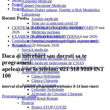
Asistentei Medicale
Posturi
Cabinet Oncologie Medicala
Proiecte
Cabinet Diabet zaharat, Nutritie si Boli Metabolice
Laboratoare
Recent Posts
Analize medicale
Teste pcr si anticorpi covid 19
Radiologie si Imagistica medicala
CENTRALIZATOR REZULTATE PROMOVARE
19 mai
Medicina nucleara
2026
Explorari functionale
EXAMEN DE PROMOVARE INTERNA
4 mai 2026
Serviciu anatomie patologica si prosectura
Centralizator nominal cu punctajele finale examen medic
Activitati
Hematologie
24 februarie 2026
Servicii medicale
LINII GARDA
Daca ai intrebari sau doresti sa te
Lista investigatii decontate de C.A.S.M.B
programezi
Servicii medicale nedecontate de CNAS
Indicatori statistici pentru nivelul activitatii clinice
apeleaza-ne la telefon: 021 318 9189 INT
Activitate de Invatamant
100
Clinica Nefrologie
Clinica Chirurgie
Activitate de Cercetare
interval orar pentru programari telefonice 8-14 luni-vineri
Cercetare Nefrologie
Activitate de Cercetare Chirurgie
Programeaza-te online
Registrul Renal Roman
Proiecte
Proiect STOP COVID