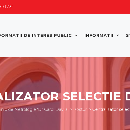
 010731
FORMATII DE INTERES PUBLIC
INFORMATII
S
CONTACT
LIZATOR SELECTIE
linic de Nefrologie 'Dr Carol Davila'
>
Posturi
>
Centralizator selec