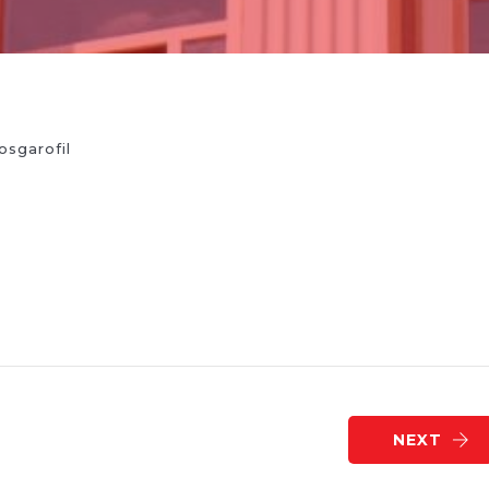
osgarofil
NEXT