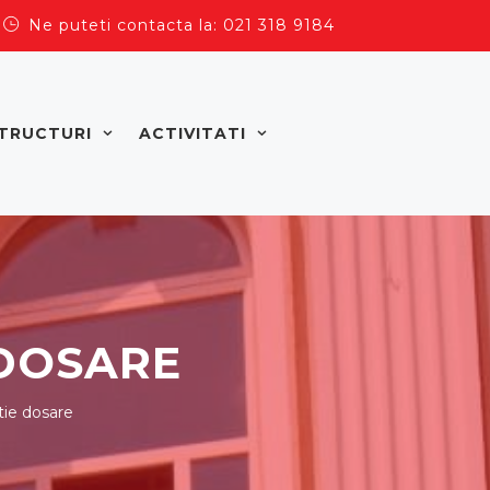
Ne puteti contacta la: 021 318 9184
TRUCTURI
ACTIVITATI
 DOSARE
tie dosare