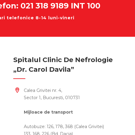
efon: 021 318 9189 INT 100
ri telefonice 8-14 luni-vineri
Spitalul Clinic De Nefrologie
„Dr. Carol Davila”
Calea Grivitei nr. 4,
Sector 1, Bucuresti, 010731
Mijloace de transport
Autobuze: 126, 178, 368 (Calea Grivitei)
133, 168, 226 (Bd. Dacia)