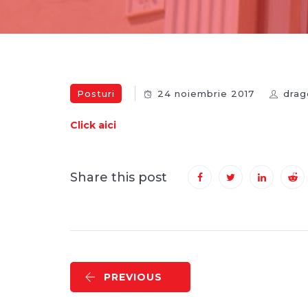
Posturi
24 noiembrie 2017
drag
Click aici
Share this post
PREVIOUS