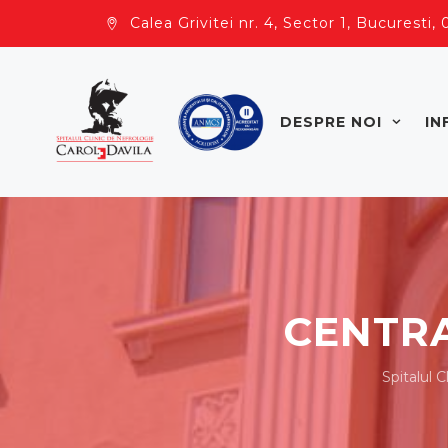
Calea Grivitei nr. 4, Sector 1, Bucuresti,
DESPRE NOI
IN
AMBULATORIU
CENTRA
Spitalul C