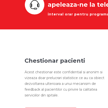
apeleaza-ne la tel
interval orar pentru programa
Chestionar pacienti
Acest chestionar este confidential si anonim si
vizeaza doar prelucrari statistice ce au ca obiect
dezvoltarea ulterioara a unui mecanism de
feedback al pacientilor cu privire la calitatea
serviciilor din spitale.