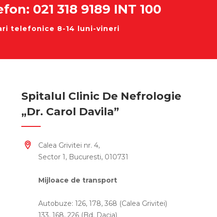
efon: 021 318 9189 INT 100
ri telefonice 8-14 luni-vineri
Spitalul Clinic De Nefrologie
„Dr. Carol Davila”
Calea Grivitei nr. 4,
Sector 1, Bucuresti, 010731
Mijloace de transport
Autobuze: 126, 178, 368 (Calea Grivitei)
133, 168, 226 (Bd. Dacia)