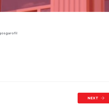
gosgarofil
NEXT