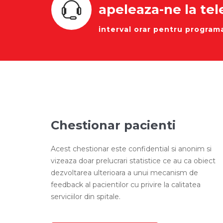
apeleaza-ne la tel
interval orar pentru programa
Chestionar pacienti
Acest chestionar este confidential si anonim si
vizeaza doar prelucrari statistice ce au ca obiect
dezvoltarea ulterioara a unui mecanism de
feedback al pacientilor cu privire la calitatea
serviciilor din spitale.