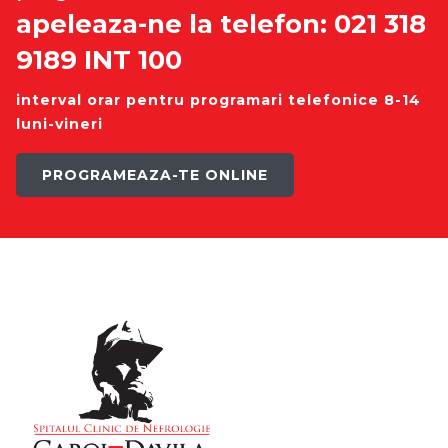
apeleaza-ne la telefon: 021 318
9189 INT 100
interval orar pentru programari telefonice 8-14
luni-vineri
PROGRAMEAZA-TE ONLINE