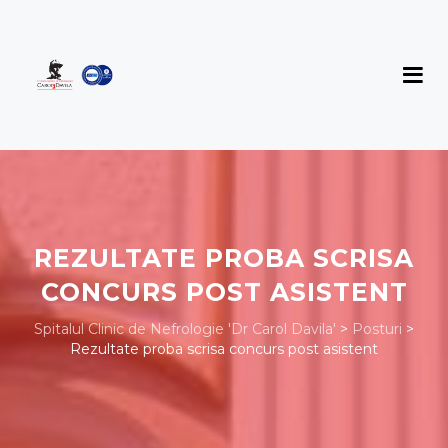
REZULTATE PROBA SCRISA
CONCURS POST ASISTENT
Spitalul Clinic de Nefrologie 'Dr Carol Davila'
>
Posturi
>
Rezultate proba scrisa concurs post asistent