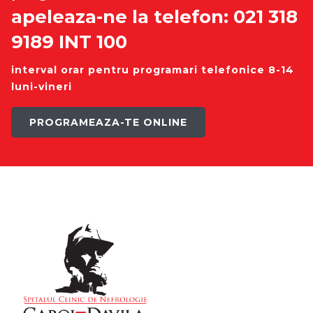
apeleaza-ne la telefon: 021 318
9189 INT 100
interval orar pentru programari telefonice 8-14
luni-vineri
PROGRAMEAZA-TE ONLINE