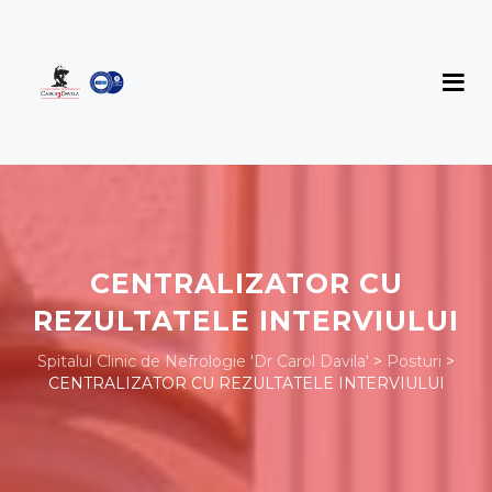
CENTRALIZATOR CU
REZULTATELE INTERVIULUI
Spitalul Clinic de Nefrologie 'Dr Carol Davila'
>
Posturi
>
CENTRALIZATOR CU REZULTATELE INTERVIULUI