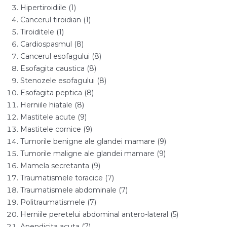
Hipertiroidiile (1)
Cancerul tiroidian (1)
Tiroiditele (1)
Cardiospasmul (8)
Cancerul esofagului (8)
Esofagita caustica (8)
Stenozele esofagului (8)
Esofagita peptica (8)
Herniile hiatale (8)
Mastitele acute (9)
Mastitele cornice (9)
Tumorile benigne ale glandei mamare (9)
Tumorile maligne ale glandei mamare (9)
Mamela secretanta (9)
Traumatismele toracice (7)
Traumatismele abdominale (7)
Politraumatismele (7)
Herniile peretelui abdominal antero-lateral (5)
Apendicita acuta (7)