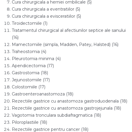
Cura chirurgicala a herniei ombilicale (5)
Cura chirurgicala a eventratiilor (5)
Cura chirurgicala a evisceratiilor (5)
Tiroidectomiile (1)
Tratamentul chirurgical al afectiunilor septice ale sanului
(16)
Mamectomiile (simpla, Madden, Patey, Halsted) (16)
Traheostomia (4)
Pleurotomia minima (4)
Apendicectomia (17)
Gastrostomia (18)
Jejunostomiile (17)
Colostomiile (17)
Gastroenteroanastomoza (18)
Rezectiile gastrice cu anastomoza gastroduodenala (18)
Rezectiile gastrice cu anastomoza gastrojejunala (18)
Vagotomia tronculara subdiafragmatica (18)
Piloroplastiile (18)
Rezectiile gastrice pentru cancer (18)