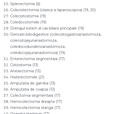
Splenectomia (6)
Colecistectomia (clasica si laparoscopica) (19, 20)
Colecistostomia (19)
Coledocotomiile (19)
Drenajul extern al caii biliare principale (19)
Derivatii biliodigestive (colecistogastroanastomoza,
colecistojejunanastomoza,
coledocoduodenoanastomoza,
coledocojejunanastomoza) (19)
Enterectomia segmentara (17)
Cistostomia (13)
Anexectomia (13)
Histerectomiile (21)
Amputatia de gamba (13)
Amputatia de coapsa (13)
Colectomia segmentara (17)
Hemicolectomia dreapta (17)
Hemicolectomia stanga (17)
Operatia Hartman (17)