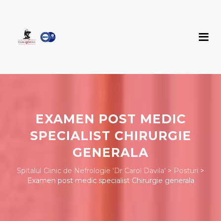
EXAMEN POST MEDIC
SPECIALIST CHIRURGIE
GENERALA
Spitalul Clinic de Nefrologie 'Dr Carol Davila'
>
Posturi
>
Examen post medic specialist Chirurgie generala