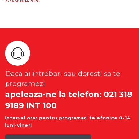
24 februarie 2026
Daca ai intrebari sau doresti sa te
programezi
apeleaza-ne la telefon: 021 318
9189 INT 100
interval orar pentru programari telefonice 8-14
luni-vineri