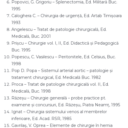
Popovici, G. Grigoriu – Splenectomia, Ed. Militară Buc.
1995
Caloghera C. – Chirurgia de urgenţă, Ed. Artab Timişoara
1993
Angelescu – Tratat de patologie chirurgicală, Ed.
Medicală, Buc. 2001
Prişcu – Chirurgie vol. I, II, Ed. Didactică şi Pedagogică
Buc. 1995
Popescu, C. Vasilescu – Peritonitele, Ed. Celsius, Buc.
1998
Pop D. Popa – Sistemul arterial aortic – patologie şi
tratament chirurgical, Ed. Medicală Buc. 1982
Proca – Tratat de patologie chirurgicală vol. II, Ed.
Medicală, Buc. 1998
Răzeşu – Chirurgie generală – probe practice pt.
examene şi concursuri, Ed. Răzeşu, Piatra Neamţ, 1995
Ignat – Chirurgia sistemului venos al membrelor
inferioare, Ed. Acad. RSR, 1985
Gavrilaş, V. Oprea – Elemente de chirurgie în hernia